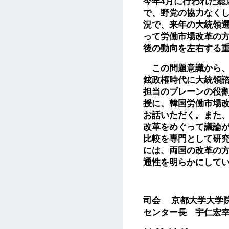
今年
4
月に行われた総
で、野党の協力なく
況で、来年の大統領
って労働市場改革の
後の動向を左右する
この問題意識から、
鉉政権時代に大統領
担当のブレーンの役
授に、韓国労働市場
お話いただく。また
改革をめぐって議論
比較を専門として研
には、両国の改革の
通性を明らかにして
司会
京都大学大学院
センター長 宇仁