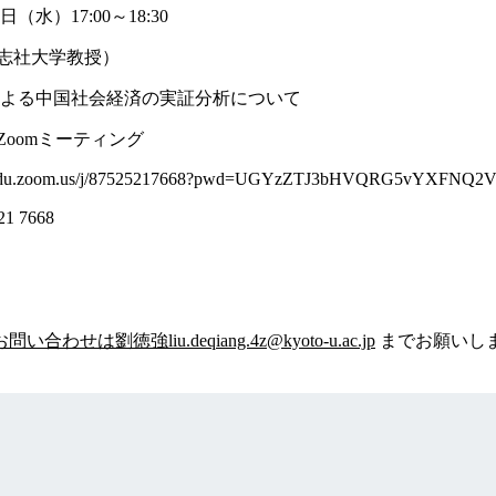
（水）17:00～18:30
同志社大学教授）
による中国社会経済の実証分析について
Zoomミーティング
u.zoom.us/j/87525217668?pwd=UGYzZTJ3bHVQRG5vYXFNQ2
1 7668
せは劉徳強liu.deqiang.4z@kyoto-u.ac.jp
までお願いし