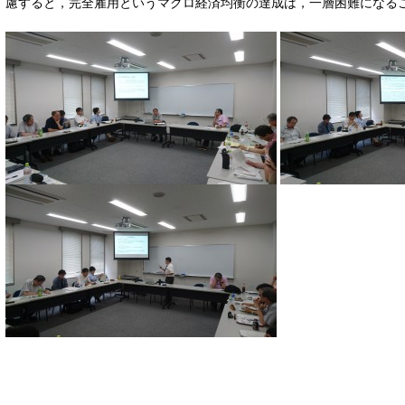
慮すると，完全雇用というマクロ経済均衡の達成は，一層困難になる