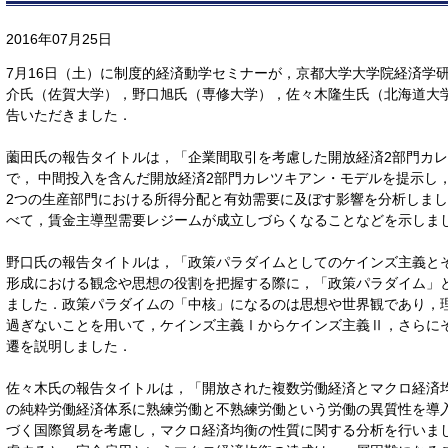
2016年07月25日
7月16日（土）に制度的経済動学セミナーが，京都大学大学院経済学
介氏（佐賀大学），野口旭氏（専修大学），佐々木隆生氏（北海道大
告いただきました．
薗田氏の報告タイトルは，「企業間取引を考慮した開放経済2部門カ
で， 中間投入を含んだ開放経済2部門カレツキアン・モデルを提示し
2つの生産部門における所得分配と有効需要に及ぼす影響を分析しま
べて，賃金主導型需要レジームが成立しづらくなることなどを示しま
野口氏の報告タイトルは，「政策パラダイムとしてのケインズ主義と
形成における観念や思想の役割を把握する際に，「政策パラダイム」
ました．政策パラダイムの「中核」になるのは思想や世界観であり，
過ぎないことを用いて，ケインズ主義Ⅰからケインズ主義Ⅱ，さらに
遷を説明しました．
佐々木氏の報告タイトルは，「開放された複数労働経済とマクロ経済
の純粋労働経済体系に熟練労働と不熟練労働という労働の異質性を導
づく国際貿易を考慮し，マクロ経済均衡の性質に関する分析を行いま