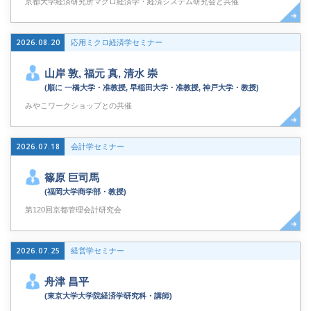
京都大学経済研究所マクロ経済学・経済システム研究会と共催
2026.08.20
応用ミクロ経済学セミナー
山岸 敦, 福元 真, 清水 崇
(順に 一橋大学・准教授, 早稲田大学・准教授, 神戸大学・教授)
みやこワークショップとの共催
2026.07.18
会計学セミナー
篠原 巨司馬
(福岡大学商学部・教授)
第120回京都管理会計研究会
2026.07.25
経営学セミナー
舟津 昌平
(東京大学大学院経済学研究科・講師)