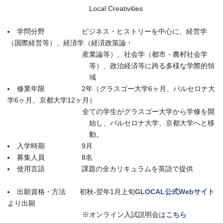
Local Creativities
学問分野 ビジネス・ヒストリーを中心に、経営学
（国際経営等）、経済学（経済政策論・
産業論等）、社会学（都市・農村社会学
等）、政治経済等に跨る多様な学際的領
域
修業年限 2年（グラスゴー大学6ヶ月、バルセロナ大
学6ヶ月、京都大学12ヶ月）
全ての学生がグラスゴー大学から学修を開
始し、バルセロナ大学、京都大学へと移
動。
入学時期 9月
募集人員 8名
使用言語 課題の全カリキュラムを英語で提供
出願資格・方法 初秋-翌年1月上旬
GLOCAL公式Webサイト
より出願
※オンライン入試説明会は
こちら