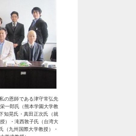
・私の恩師である津守常弘先
栄一郎氏（熊本学園大学教
下知晃氏・真田正次氏（就
授）・滝西敦子氏（台湾大
氏（九州国際大学教授）・