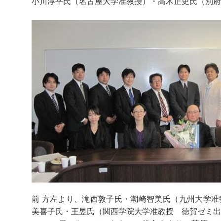
小川淳平氏（名古屋大学准教授）・高木正史氏（別府
前 方左より、滝西敦子氏・潮崎智美氏（九州大学准
美喜子氏・王昱氏（関西学院大学准教授 徳賀ゼミ出