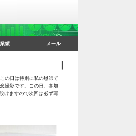
業績
メール
ング・ペーパー
書・論文
訳・書評
学会報告
辞書
この日は特別に私の恩師で
念撮影です。この日、参加
を設けますので次回は必ず写