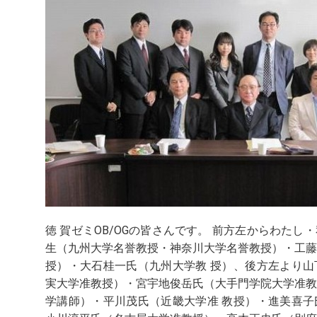
徳 賀ゼミOB/OGの皆さんです。 前方左からわたし
生（九州大学名誉教授・神奈川大学名誉教授）・工藤
授）・大石桂一氏（九州大学教 授）、後方左より山
実大学准教授）・宮宇地俊岳氏（大手門学院大学准教
学講師）・平川茂氏（近畿大学准 教授）・進美喜子