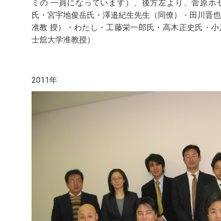
ミの 一員になっています）、後方左より、菅原ホ
氏・宮宇地俊岳氏・澤邉紀生先生（同僚）・田川晋也
准教 授）・わたし・工藤栄一郎氏・高木正史氏・小
士舘大学准教授）
2011年