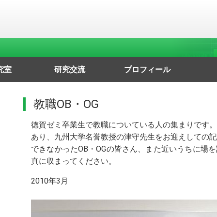
究室
研究交流
プロフィール
絡専用
究交流
OG会
紹介
国内交流
国際交流
学歴・学位・賞
所属学会と役職
職歴・非常勤
社会的貢献
略歴
ワーキ
著
翻
教職OB・OG
徳賀ゼミ卒業生で教職についている人の集まりです。
あり、九州大学名誉教授の津守先生をお迎えしての記
できなかったOB・OGの皆さん、また近いうちに場
真に収まってください。
2010年3月