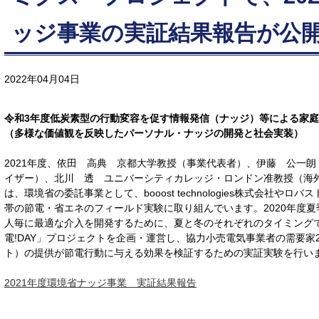
ッジ事業の実証結果報告が公
2022年04月04日
令和3年度低炭素型の行動変容を促す情報発信（ナッジ）等による家
（多様な価値観を反映したパーソナル・ナッジの開発と社会実装）
2021年度、依田 高典 京都大学教授（事業代表者）、伊藤 公一
イザー）、北川 透 ユニバーシティカレッジ・ロンドン准教授（海
は、環境省の委託事業として、booost technologies株式会社や
帯の節電・省エネのフィールド実験に取り組んでいます。2020年度夏
人毎に最適な介入を開発するために、夏と冬のそれぞれのタイミング
電!DAY」プロジェクトを企画・運営し、協力小売電気事業者の需要家2
ト）の提供が節電行動に与える効果を検証するための実証実験を行い
2021年度環境省ナッジ事業 実証結果報告