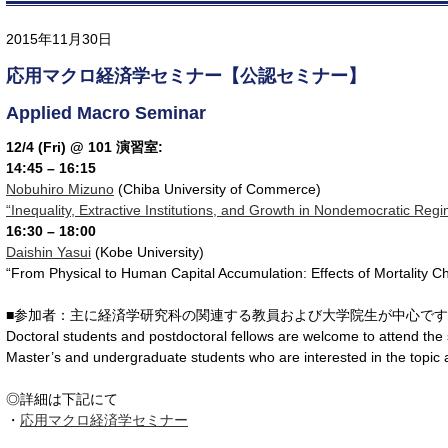
2015年11月30日
応用マクロ経済学セミナー【公認セミナー】
Applied Macro Seminar
12/4 (Fri) @ 101 演習室:
14:45 – 16:15
Nobuhiro Mizuno
(Chiba University of Commerce)
“Inequality, Extractive Institutions, and Growth in Nondemocratic Reg
16:30 – 18:00
Daishin Yasui
(Kobe University)
“From Physical to Human Capital Accumulation: Effects of Mortality 
■参加者：主に経済学研究科の関連する教員および大学院生が中心で
Doctoral students and postdoctoral fellows are welcome to attend the
Master’s and undergraduate students who are interested in the topic
◎詳細は下記にて
・
応用マクロ経済学セミナー