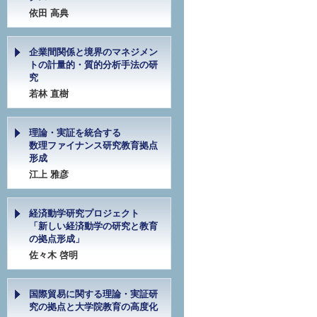
依田 高典
企業間関係と境界のマネジメン
トの計量的・質的分析手法の研
究
若林 直樹
理論・実証を統合する
数理ファイナンス研究教育拠点
形成
江上 雅彦
経済動学研究プロジェクト
「新しい経済動学の研究と教育
の拠点形成」
佐々木 啓明
国際貿易に関する理論・実証研
究の拠点と大学院教育の高度化