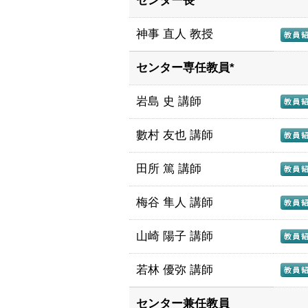
センター長
神事 直人 教授
センター専任教員*
岩島 史 講師
數村 友也 講師
田所 篤 講師
梅谷 隼人 講師
山崎 陽子 講師
若林 優弥 講師
センター兼任教員