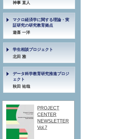
神事 直人
マクロ経済学に関する理論・実
証研究の研究教育拠点
遊喜 一洋
学生相談プロジェクト
北田 雅
データ科学教育研究推進プロジ
ェクト
秋田 祐哉
PROJECT
CENTER
NEWSLETTER
Vol.7