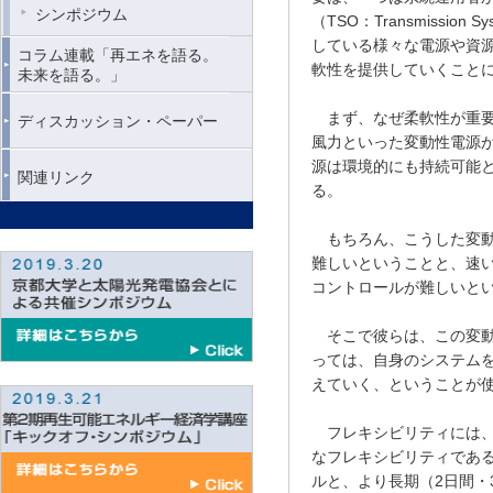
シンポジウム
（TSO：Transmissi
している様々な電源や資
コラム連載「再エネを語る。
軟性を提供していくこと
未来を語る。」
まず、なぜ柔軟性が重要
ディスカッション・ペーパー
風力といった変動性電源
源は環境的にも持続可能
関連リンク
る。
もちろん、こうした変動
難しいということと、速
コントロールが難しいと
そこで彼らは、この変動
っては、自身のシステム
えていく、ということが
フレキシビリティには、
なフレキシビリティであ
ルと、より長期（2日間・