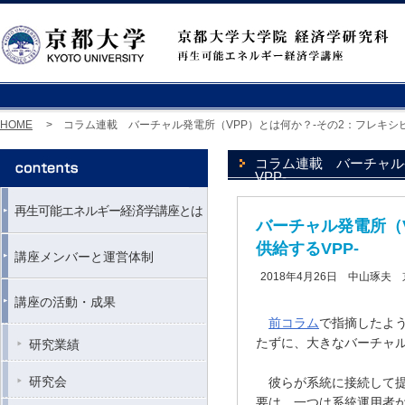
HOME
> コラム連載 バーチャル発電所（VPP）とは何か？-その2：フレキシビ
コラム連載 バーチャル
VPP-
再生可能エネルギー経済学講座とは
バーチャル発電所（
供給するVPP-
講座メンバーと運営体制
2018年4月26日 中山琢
講座の活動・成果
前コラム
で指摘したよ
たずに、大きなバーチャ
研究業績
研究会
彼らが系統に接続して提
要は、一つは系統運用者