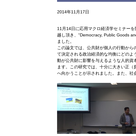
2014年11月17日
11月14日に応用マクロ経済学セミナーを開催し、Aust
越し頂き、“Democracy, Public Goods 
ました。
この論文では、公共財が個人の行動からのs
て決定される政治経済的な均衡にどのよ
動が公共財に影響を与えるような人的資
ます。この研究では、十分に大きい正（負）
へ向かうことが示されました。また、社