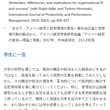
Similarities, differences, and implications for organizational fit
and success” (with Ralph Adler and Toshiro Hiromoto),
International Journal of Productivity and Performance
Management, 2019, 69(2), pp.405-427
「京セラ・アメーバ経営と経営環境の変化―責任会計論と管理
者行動の観点から」アメーバ経営学術研究会編『アメーバ経営
の進化―理論と実践』2017年、中央経済社、211-232頁
学生に一言
大学の学問を通じては、既存の概念や技法をただ鵜呑みにするの
ではなく、前提を疑ってみたり現実の文脈を勘案してみたりしな
がら、その概念や技法の適合性・妥当性について批判的に検討す
る思考回路を身に着けていってください。特に、管理会計は組織
運営のみならず個人生活を送る上でも活用できる実学的側面を強
く持っているので、獲得した知識を日常生活の中でどう活かせる
か、また活かすためには何が必要となってくるかを考えていって