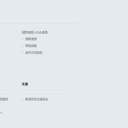
国際連携と社会連携
国際連携
寄附講義
産学共同講座
支援
図書室
教育研究支援基金
ー