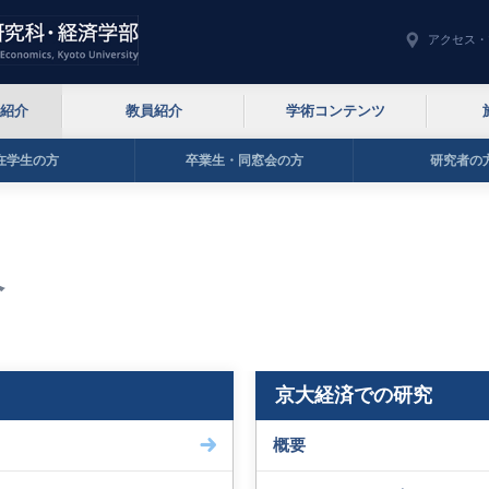
アクセス・
紹介
教員紹介
学術コンテンツ
在学生の方
卒業生・同窓会の方
研究者の
介
京大経済での研究
概要