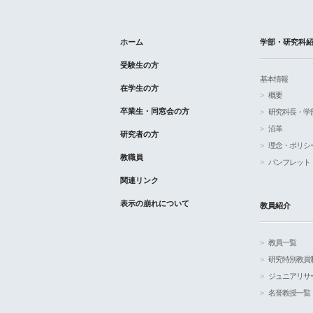
ホーム
学部・研究科
受験生の方
基本情報
在学生の方
概要
卒業生・同窓会の方
研究科長・学
沿革
研究者の方
理念・ポリシ
教職員
パンフレット
関連リンク
表示の崩れについて
教員紹介
教員一覧
研究特別教員
ジュニアリサ
名誉教授一覧