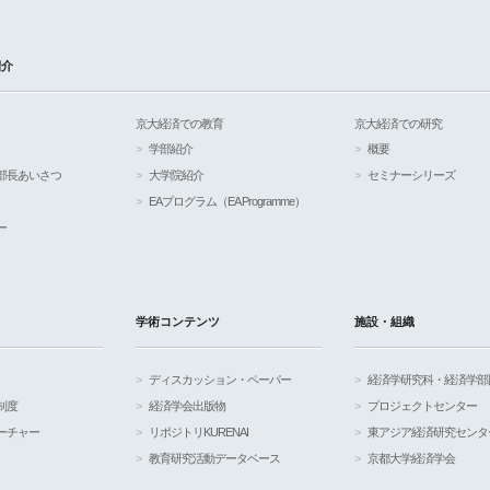
紹介
京大経済での教育
京大経済での研究
学部紹介
概要
部長あいさつ
大学院紹介
セミナーシリーズ
EAプログラム（EA Programme）
ー
学術コンテンツ
施設・組織
ディスカッション・ペーパー
経済学研究科・経済学部
制度
経済学会出版物
プロジェクトセンター
ーチャー
リポジトリKURENAI
東アジア経済研究センタ
教育研究活動データベース
京都大学経済学会