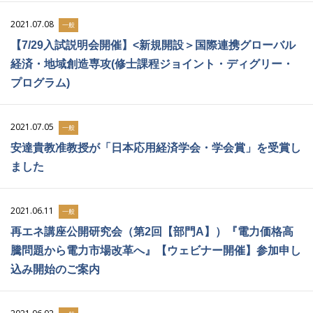
2021.07.08
一般
【7/29入試説明会開催】<新規開設＞国際連携グローバル
経済・地域創造専攻(修士課程ジョイント・ディグリー・
プログラム)
2021.07.05
一般
安達貴教准教授が「日本応用経済学会・学会賞」を受賞し
ました
2021.06.11
一般
再エネ講座公開研究会（第2回【部門A】）『電力価格高
騰問題から電力市場改革へ』【ウェビナー開催】参加申し
込み開始のご案内