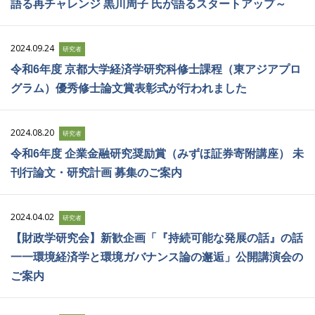
語る再チャレンジ 黒川周子 氏が語るスタートアップ～
2024.09.24
研究者
令和6年度 京都大学経済学研究科修士課程（東アジアプロ
グラム）優秀修士論文賞表彰式が行われました
2024.08.20
研究者
令和6年度 企業金融研究奨励賞（みずほ証券寄附講座） 未
刊行論文・研究計画 募集のご案内
2024.04.02
研究者
【財政学研究会】新歓企画「『持続可能な発展の話』の話
一一環境経済学と環境ガバナンス論の邂逅」公開講演会の
ご案内