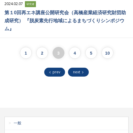
2024.02.07
研究者
第１0回再エネ講座公開研究会（高橋産業経済研究財団助
成研究） 『脱炭素先行地域によるまちづくりシンポジウ
ム』
1
2
3
4
5
10
prev
next
一般