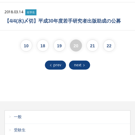
2018.03.14
在学生
【4/4(水)〆切】平成30年度若手研究者出版助成の公募
10
18
19
20
21
22
prev
next
一般
受験生