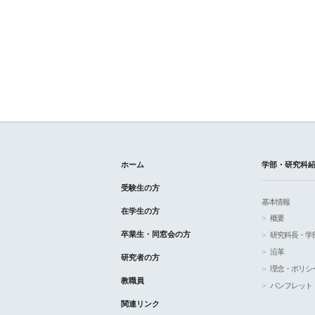
ホーム
学部・研究科
受験生の方
基本情報
在学生の方
概要
卒業生・同窓会の方
研究科長・学
沿革
研究者の方
理念・ポリシ
教職員
パンフレット
関連リンク