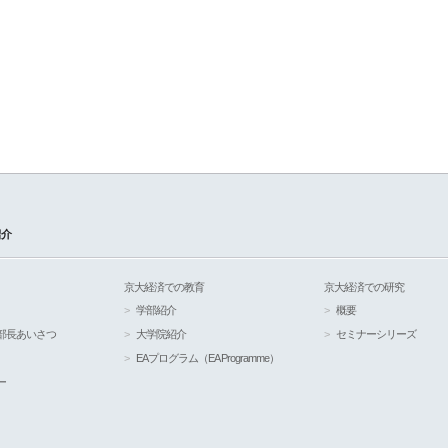
紹介
京大経済での教育
京大経済での研究
学部紹介
概要
部長あいさつ
大学院紹介
セミナーシリーズ
EAプログラム（EA Programme）
ー