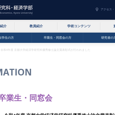
アクセス・
紹介
教員紹介
学術コンテンツ
在学生の方
卒業生・同窓会の方
研究者の
令和4年度 京都大学経済学研究科優秀修士論文賞表彰式が行われました
MATION
卒業生・同窓会