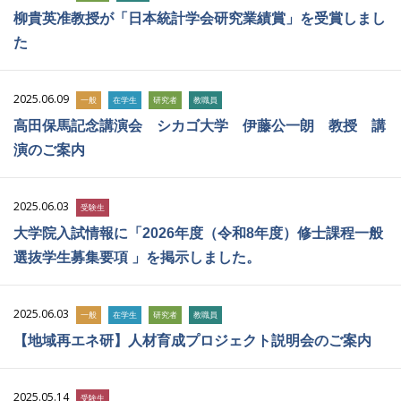
柳貴英准教授が「日本統計学会研究業績賞」を受賞しまし
た
2025.06.09
一般
在学生
研究者
教職員
高田保馬記念講演会 シカゴ大学 伊藤公一朗 教授 講
演のご案内
2025.06.03
受験生
大学院入試情報に「2026年度（令和8年度）修士課程一般
選抜学生募集要項 」を掲示しました。
2025.06.03
一般
在学生
研究者
教職員
【地域再エネ研】人材育成プロジェクト説明会のご案内
2025.05.14
受験生