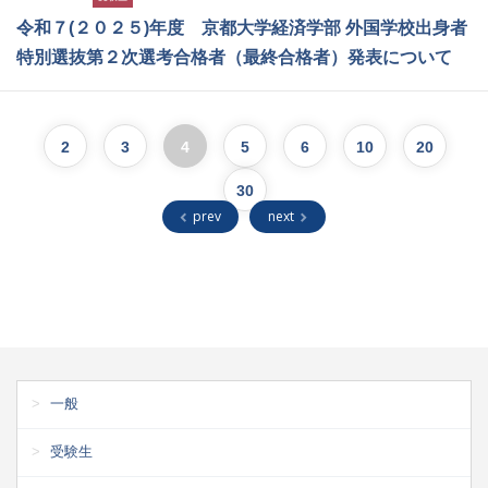
令和７(２０２５)年度 京都大学経済学部 外国学校出身者
特別選抜第２次選考合格者（最終合格者）発表について
2
3
4
5
6
10
20
30
prev
next
一般
受験生