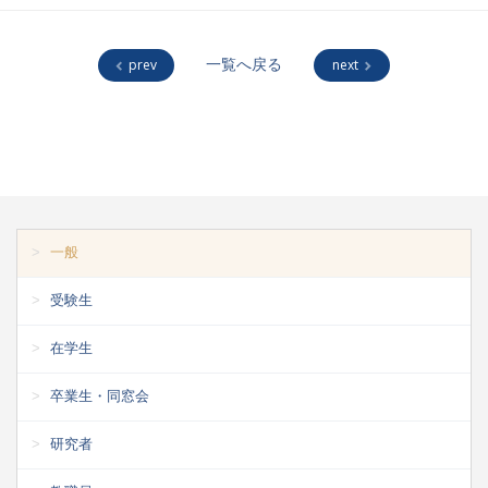
prev
一覧へ戻る
next
一般
受験生
在学生
卒業生・同窓会
研究者