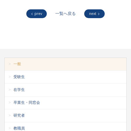
prev
一覧へ戻る
next
一般
受験生
在学生
卒業生・同窓会
研究者
教職員