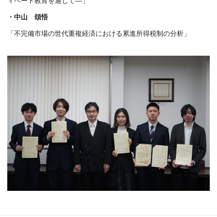
ィベート教育を通じて—」
・中山 頌悟
「不完備市場の世代重複経済における累進所得税制の分析」