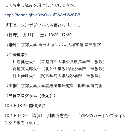
にてお申し込みを頂けないでしょうか。
https://forms.gle/g3sxQxxuBWAAUWGB8
以下は、シンポジウムの内容となります。
〈日時〉
1月11日（土）13:30~17:30
〈場所〉
京都大学 吉田キャンパス法経東館 第三教室
〈ご登壇者〉
川勝健志先生（京都府立大学公共政策学部 教授）
倉地真太郎先生（明治大学政治経済学部 准教授）
村上佳世先生（関西学院大学経済学部 准教授）
〈主催〉
京都大学大学院経済学研究科・財政学研究会
〈当日プログラム（予定）〉
13:30~13:40 開催挨拶
13:40~14:20 講演1 川勝健志先生 「昨今のカーボンプライシ
ングの動向（仮）」