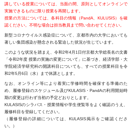
講している授業については、当面の間、原則としてオンラインで
実施できるものに限り授業を再開します。
授業の方法については、各科目の情報（PandA、KULUSIS）を確
認ください。不明な場合は担当教員まで問い合わせてください。
新型コロナウイルス感染症について、京都市内の大学においても
著しい集団感染が懸念される緊迫した状況が生じています。
このような状況を踏まえ、令和2年4月1日付京都大学総長名の文書
「令和2年度 授業の実施の変更について」に基づき、経済学部・大
学院経済学研究科の開講科目についても、すべての授業科目を令
和2年5月6日（水）まで休講とします。
なお、オンライン等により着実に学修時間を確保する準備のた
め、履修登録のスケジュール及びKULASIS・PandAの利用開始時
期の変更は行わず当初の予定どおりとします。
KULASISのシラバス・授業情報や学生便覧等をよく確認のうえ、
履修科目を登録してください。
（履修登録の詳細については、KULASIS掲示をご確認くださ
い。）