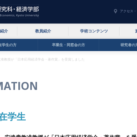
アクセス・
紹介
教員紹介
学術コンテンツ
在学生の方
卒業生・同窓会の方
研究者の
教准教授が「日本応用経済学会・著作賞」を受賞しました
MATION
在学生