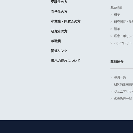
受験生の方
基本情報
在学生の方
概要
卒業生・同窓会の方
研究科長・学
沿革
研究者の方
理念・ポリシ
教職員
パンフレット
関連リンク
表示の崩れについて
教員紹介
教員一覧
研究特別教員
ジュニアリサ
名誉教授一覧