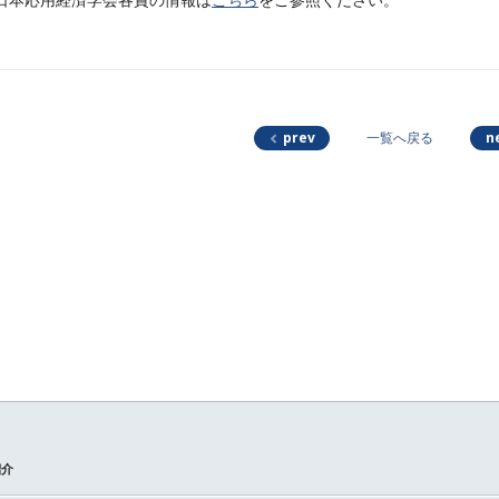
日本応用経済学会各賞の情報は
こちら
をご参照ください。
prev
n
一覧へ戻る
紹介