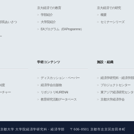
京大経済での教育
京大経済での研究
学部紹介
概要
部長あいさつ
大学院紹介
セミナーシリーズ
EAプログラム（EA Programme）
ー
学術コンテンツ
施設・組織
ディスカッション・ペーパー
経済学研究科・経済学部
制度
経済学会出版物
プロジェクトセンター
ーチャー
リポジトリKURENAI
東アジア経済研究センタ
教育研究活動データベース
京都大学経済学会
京都大学 大学院経済学研究科・経済学部
〒606-8501 京都市左京区吉田本町