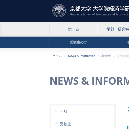
ホーム
学部・研究科
受験生の方
ホーム
News & Information
在学生
安達貴
NEWS & INFOR
一般
受験生