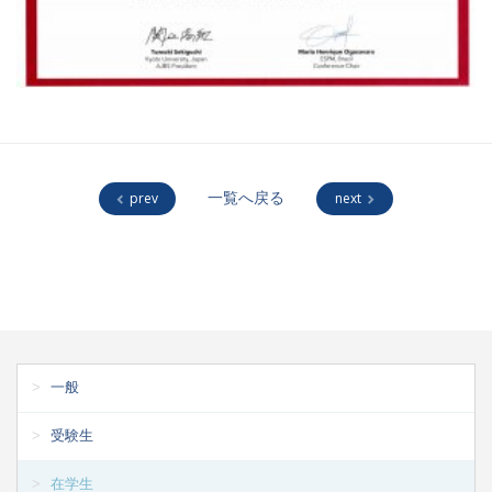
prev
一覧へ戻る
next
一般
受験生
在学生