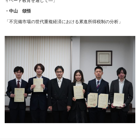
ィベート教育を通じて—」
・中山 頌悟
「不完備市場の世代重複経済における累進所得税制の分析」