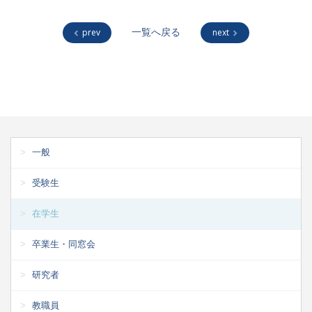
prev
一覧へ戻る
next
一般
受験生
在学生
卒業生・同窓会
研究者
教職員