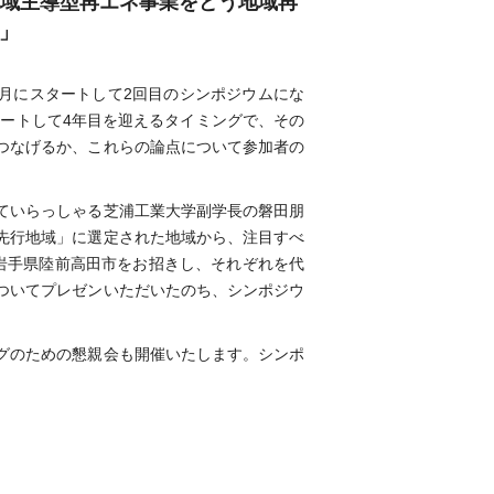
「地域主導型再エネ事業をどう地域再
」
4月にスタートして2回目のシンポジウムにな
タートして4年目を迎えるタイミングで、その
つなげるか、これらの論点について参加者の
ていらっしゃる芝浦工業大学副学長の磐田朋
先行地域」に選定された地域から、注目すべ
岩手県陸前高田市をお招きし、それぞれを代
ついてプレゼンいただいたのち、シンポジウ
グのための懇親会も開催いたします。シンポ