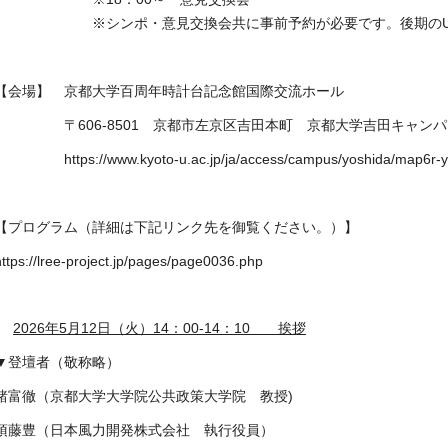
※シンポ・意見交換会共に事前予約が必要です。後期のURL
【会場】 京都大学百周年時計台記念館国際交流ホール
〒606-8501 京都市左京区吉田本町 京都大学吉田キャンパ
https://www.kyoto-u.ac.jp/ja/access/campus/yoshida/map6r-y
【プログラム（詳細は下記リンク先を御覧ください。）】
https://lree-project.jp/pages/page0036.php
2026
年5月12日（火）14：00-14：10 挨拶
▼登壇者（敬称略）
諸富徹（京都大学大学院公共政策大学院 教授)
須藤豊（日本風力開発株式会社 執行役員）