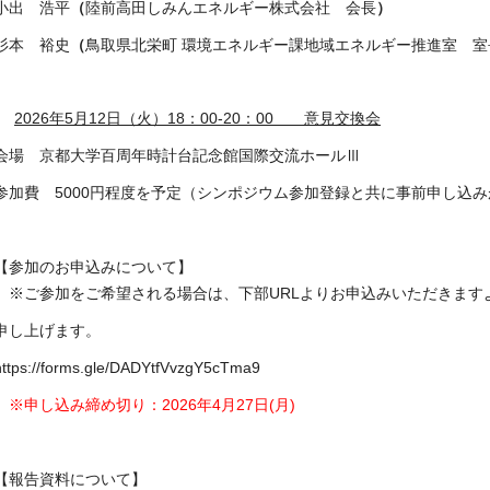
小出 浩平
（
陸前高田しみんエネルギー株式会社 会長
）
杉本 裕史
（
鳥取県北栄町 環境エネルギー課地域エネルギー推進室 室
2026
年5月12日（火）18：00-20：00
意見交換会
会場 京都大学百周年時計台記念館国際交流ホールⅢ
参加費 5000円程度を予定（シンポジウム参加登録と共に事前申し込
【参加のお申込みについて】
※ご参加をご希望される場合は、下部URLよりお申込みいただきます
申し上げます。
https://forms.gle/DADYtfVvzgY5cTma9
※申し込み締め切り：2026年4月27日(月)
【報告資料について】