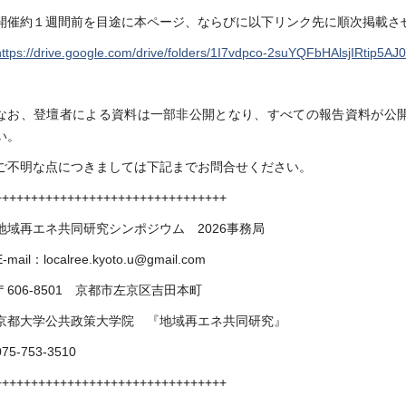
開催約１週間前を目途に本ページ、ならびに以下リンク先に順次掲載さ
https://drive.google.com/drive/folders/1I7vdpco-2suYQFbHAlsjIRtip5A
なお、登壇者による資料は一部非公開となり、すべての報告資料が公
い。
ご不明な点につきましては下記までお問合せください。
++++++++++++++++++++++++++++++++
地域再エネ共同研究シンポジウム 2026事務局
E-mail：localree.kyoto.u@gmail.com
〒606-8501 京都市左京区吉田本町
京都大学公共政策大学院 『地域再エネ共同研究』
075-753-3510
++++++++++++++++++++++++++++++++