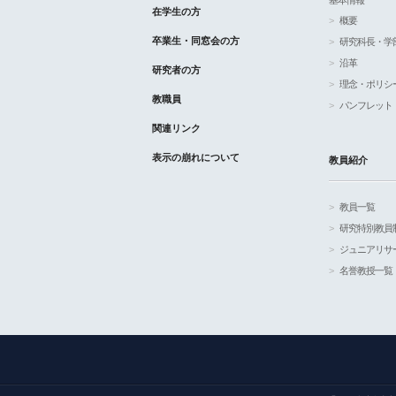
基本情報
在学生の方
概要
卒業生・同窓会の方
研究科長・学
沿革
研究者の方
理念・ポリシ
教職員
パンフレット
関連リンク
表示の崩れについて
教員紹介
教員一覧
研究特別教員
ジュニアリサ
名誉教授一覧