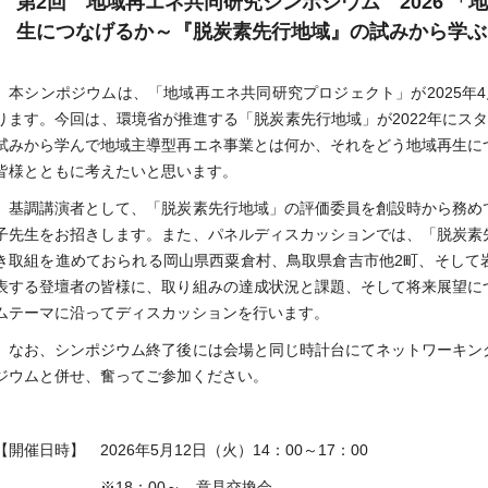
第2回 地域再エネ共同研究シンポジウム 2026 
生につなげるか～『脱炭素先行地域』の試みから学ぶ
本シンポジウムは、「地域再エネ共同研究プロジェクト」が2025年
ります。今回は、環境省が推進する「脱炭素先行地域」が2022年にス
試みから学んで地域主導型再エネ事業とは何か、それをどう地域再生に
皆様とともに考えたいと思います。
基調講演者として、「脱炭素先行地域」の評価委員を創設時から務め
子先生をお招きします。また、パネルディスカッションでは、「脱炭素
き取組を進めておられる岡山県西粟倉村、鳥取県倉吉市他2町、そして
表する登壇者の皆様に、取り組みの達成状況と課題、そして将来展望に
ムテーマに沿ってディスカッションを行います。
なお、シンポジウム終了後には会場と同じ時計台にてネットワーキン
ジウムと併せ、奮ってご参加ください。
【開催日時】 2026年5月12日（火）14：00～17：00
※18：00～ 意見交換会