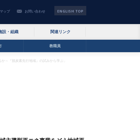
ENGLISH TOP
マップ
お問い合わせ
施設・組織
関連リンク
方
教職員
げるか～『脱炭素先行地域』の試みから学ぶ」