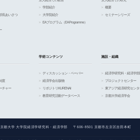
京大経済での教育
京大経済での研究
学部紹介
概要
部長あいさつ
大学院紹介
セミナーシリーズ
EAプログラム（EA Programme）
ー
学術コンテンツ
施設・組織
ディスカッション・ペーパー
経済学研究科・経済学部
制度
経済学会出版物
プロジェクトセンター
ーチャー
リポジトリKURENAI
東アジア経済研究センタ
教育研究活動データベース
京都大学経済学会
京都大学 大学院経済学研究科・経済学部
〒606-8501 京都市左京区吉田本町