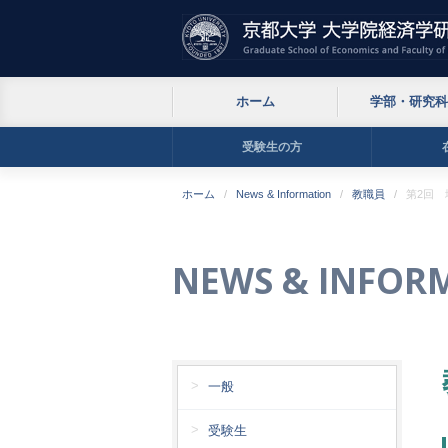
ホーム
学部・研究科
受験生の方
ホーム
News & Information
教職員
第2回
NEWS & INFOR
一般
受験生