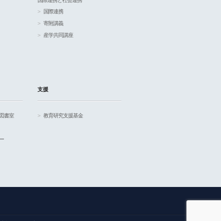
国際連携と社会連携
国際連携
寄附講義
産学共同講座
支援
図書室
教育研究支援基金
ー