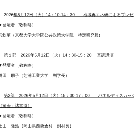
2026
年5月12日（火）14：10-14：30 地域再エネ研によるプレ
▼登壇者（敬称略）
呉欽華（京都大学大学院公共政策大学院 特定研究員)
第１部
2026
年5月12日（火）14：30-15：20 基調講演
▼登壇者（敬称略）
磐田 朋子（芝浦工業大学 副学長）
第2部
2026
年5月12日（火）15
：30-17：00 パネルディスカッ
（司会：諸富徹）
▼登壇者（敬称略）
上山 隆浩
（
岡山県西粟倉村 副村長
）