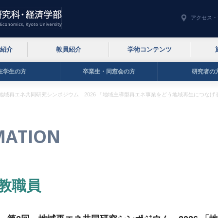
アクセス・
紹介
教員紹介
学術コンテンツ
在学生の方
卒業生・同窓会の方
研究者の
 地域再エネ共同研究シンポジウム 2026 「地域主導型再エネ事業をどう地域再生につな
MATION
教職員