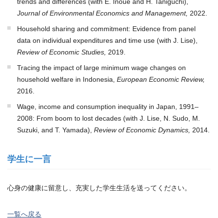
trends and differences (with E. Inoue and H. Taniguchi),
Journal of Environmental Economics and Management,
2022.
Household sharing and commitment: Evidence from panel
data on individual expenditures and time use (with J. Lise),
Review of Economic Studies,
2019.
Tracing the impact of large minimum wage changes on
household welfare in Indonesia,
European Economic Review,
2016.
Wage, income and consumption inequality in Japan, 1991–
2008: From boom to lost decades (with J. Lise, N. Sudo, M.
Suzuki, and T. Yamada),
Review of Economic Dynamics,
2014.
学生に一言
心身の健康に留意し、充実した学生生活を送ってください。
一覧へ戻る