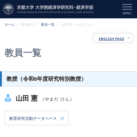
ホーム
教員紹介
教員一覧
山田 憲（やまだ けん）
ENGLISH PAGE
教員一覧
教授（令和6年度研究特別教授）
山田 憲
（やまだ けん）
教育研究活動データベース