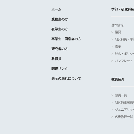
ホーム
学部・研究科
受験生の方
基本情報
在学生の方
概要
卒業生・同窓会の方
研究科長・学
沿革
研究者の方
理念・ポリシ
教職員
パンフレット
関連リンク
表示の崩れについて
教員紹介
教員一覧
研究特別教員
ジュニアリサ
名誉教授一覧