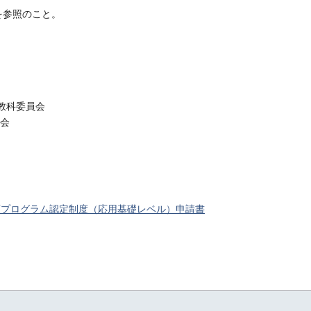
を参照のこと。
教科委員会
員会
教育プログラム認定制度（応用基礎レベル）申請書