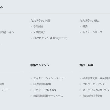
紹介
京大経済での教育
京大経済での研究
学部紹介
概要
部長あいさつ
大学院紹介
セミナーシリーズ
EAプログラム（EA Programme）
ー
学術コンテンツ
施設・組織
ディスカッション・ペーパー
経済学研究科・経済学部
制度
経済学会出版物
プロジェクトセンター
ーチャー
リポジトリKURENAI
東アジア経済研究センタ
教育研究活動データベース
京都大学経済学会