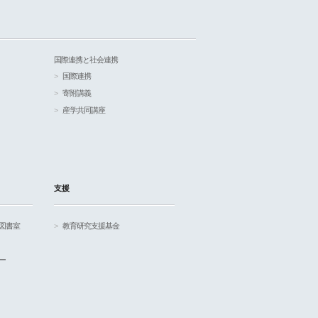
国際連携と社会連携
国際連携
寄附講義
産学共同講座
支援
図書室
教育研究支援基金
ー