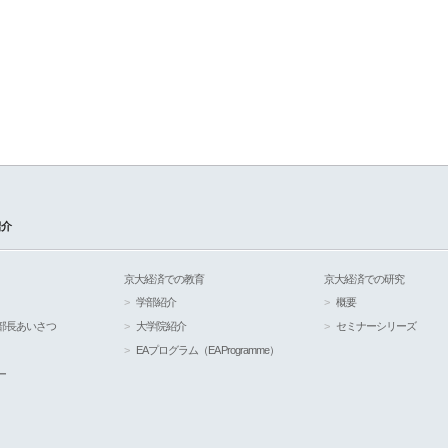
紹介
京大経済での教育
京大経済での研究
学部紹介
概要
部長あいさつ
大学院紹介
セミナーシリーズ
EAプログラム（EA Programme）
ー