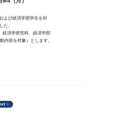
9/4（月）
生および経済学部学生を対
ました。
、経済学研究科、経済学部
での活動内容を対象）とします。
ext