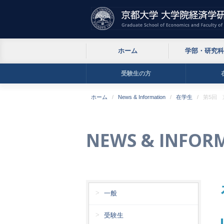
ホーム
学部・研究科
受験生の方
ホーム
News & Information
在学生
第5回 
NEWS & INFOR
一般
受験生