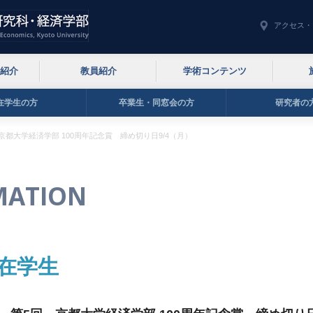
アクセス・
紹介
教員紹介
学術コンテンツ
在学生の方
卒業生・同窓会の方
研究者の
京都大学経済学部 100周年記念賞 締め切り日9/4（月）
MATION
在学生