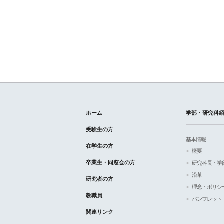
ホーム
学部・研究科
受験生の方
基本情報
在学生の方
概要
卒業生・同窓会の方
研究科長・学
沿革
研究者の方
理念・ポリシ
教職員
パンフレット
関連リンク