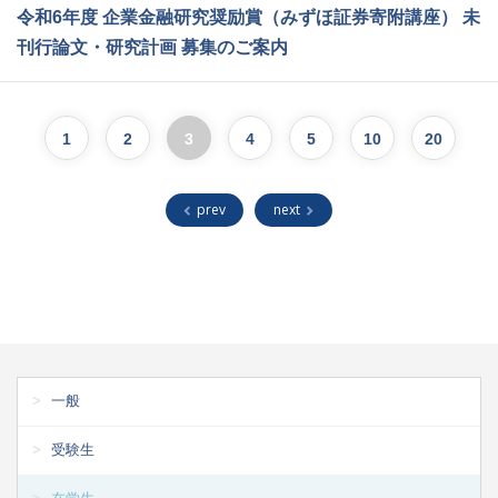
令和6年度 企業金融研究奨励賞（みずほ証券寄附講座） 未
刊行論文・研究計画 募集のご案内
1
2
3
4
5
10
20
prev
next
一般
受験生