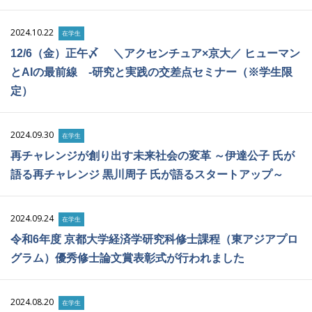
2024.10.22
在学生
12/6（金）正午〆 ＼アクセンチュア×京大／ ヒューマン
とAIの最前線 -研究と実践の交差点セミナー（※学生限
定）
2024.09.30
在学生
再チャレンジが創り出す未来社会の変革 ～伊達公子 氏が
語る再チャレンジ 黒川周子 氏が語るスタートアップ～
2024.09.24
在学生
令和6年度 京都大学経済学研究科修士課程（東アジアプロ
グラム）優秀修士論文賞表彰式が行われました
2024.08.20
在学生