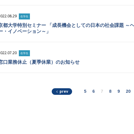
2022.08.29
在学生
京都大学特別セミナー 「成長機会としての日本の社会課題 ～
ー・イノベーション～」
2022.07.20
在学生
窓口業務休止（夏季休業）のお知らせ
prev
5
6
7
8
9
20