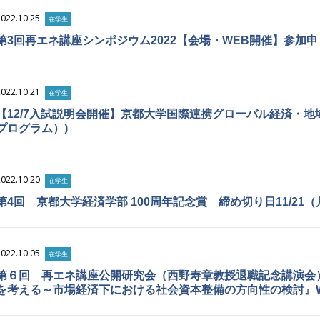
2022.10.25
在学生
第3回再エネ講座シンポジウム2022【会場・WEB開催】参加
2022.10.21
在学生
【12/7入試説明会開催】京都大学国際連携グローバル経済・地
プログラム）)
2022.10.20
在学生
第4回 京都大学経済学部 100周年記念賞 締め切り日11/21（
2022.10.05
在学生
第６回 再エネ講座公開研究会（西野寿章教授退職記念講演会
を考える～市場経済下における社会資本整備の方向性の検討』