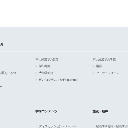
紹介
京大経済での教育
京大経済での研究
学部紹介
概要
部長あいさつ
大学院紹介
セミナーシリーズ
EAプログラム（EA Programme）
ー
学術コンテンツ
施設・組織
ディスカッション・ペーパー
経済学研究科・経済学部