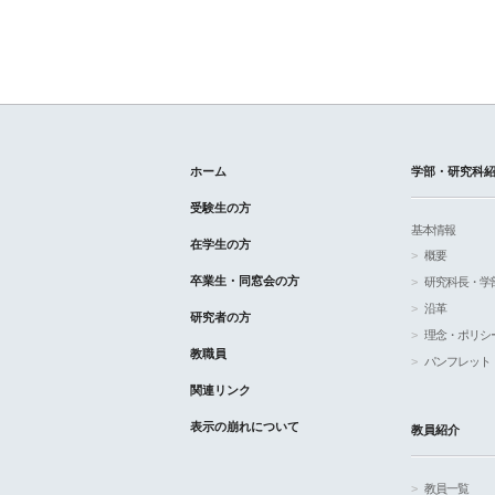
ホーム
学部・研究科
受験生の方
基本情報
在学生の方
概要
卒業生・同窓会の方
研究科長・学
沿革
研究者の方
理念・ポリシ
教職員
パンフレット
関連リンク
表示の崩れについて
教員紹介
教員一覧