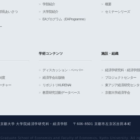
学部紹介
概要
部長あいさつ
大学院紹介
セミナーシリーズ
EAプログラム（EA Programme）
ー
学術コンテンツ
施設・組織
ディスカッション・ペーパー
経済学研究科・経済学部
制度
経済学会出版物
プロジェクトセンター
ーチャー
リポジトリKURENAI
東アジア経済研究センタ
教育研究活動データベース
京都大学経済学会
京都大学 大学院経済学研究科・経済学部
〒606-8501 京都市左京区吉田本町
 Graduate School of Economics and Faculty of Economics, Kyoto University. All ri