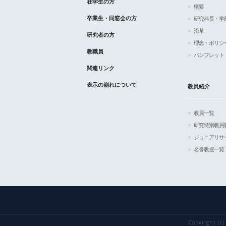
在学生の方
概要
卒業生・同窓会の方
研究科長・学
沿革
研究者の方
理念・ポリシ
教職員
パンフレット
関連リンク
表示の崩れについて
教員紹介
教員一覧
研究特別教員
ジュニアリサ
名誉教授一覧
Copyright (c)