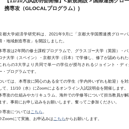
【11/10入試説明会開催】<新規開設＞国際連携グロ
携専攻（GLOCALプログラム）)
京都大学経済学研究科は、2021年9月に「京都大学国際連携グローバ
済・地域創造専攻」を開設しました。
本専攻は2年間の修士課程プログラムで、グラスゴー大学（英国）・バ
ロナ大学（スペイン）・京都大学（日本）で学修し、修了が認められた
これらの3大学より共同で単一の学位が授与されるジョイント・ディ
ー・プログラムです。
ついては、本専攻に関心のある全ての学生（学内外いずれも歓迎）を対
して、11/10（水）にZoomによるオンライン入試説明会を開催します。
本専攻の仕組みやカリキュラム、海外での学修等について担当教員が解
ます。事前にお申し込みをお願いします。奮ってご参加ください。
※専攻については
こちら
。
※Zoomにて実施、お申込みは
こちら
からお願いします。