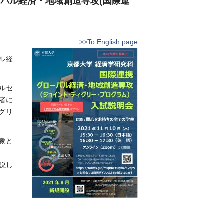
ーバル経済・地域創造専攻(国際連
>>To English page
ル経
ルセ
者に
グリ
象と
説し