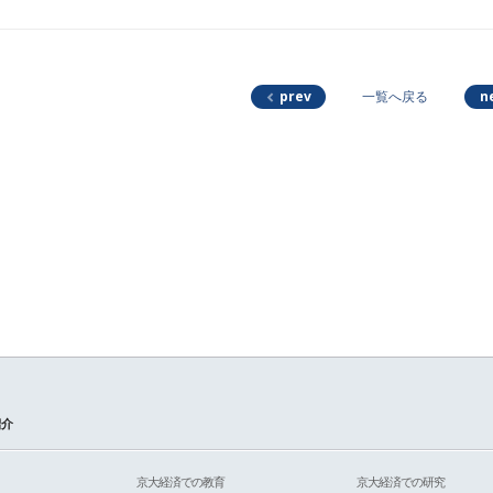
prev
n
一覧へ戻る
紹介
京大経済での教育
京大経済での研究