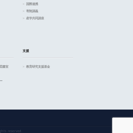
国際連携
寄附講義
産学共同講座
支援
図書室
教育研究支援基金
ー
ghts reserved.