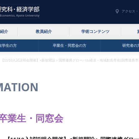
アクセス・
紹介
教員紹介
学術コンテンツ
在学生の方
卒業生・同窓会の方
研究者の
【11/10入試説明会開催】<新規開設＞国際連携グローバル経済・地域創造専攻(国際連携専攻
MATION
卒業生・同窓会