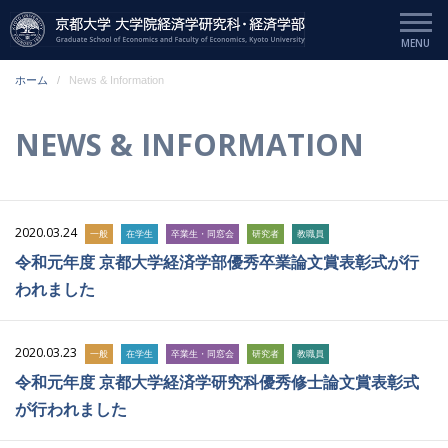
ホーム
News & Information
NEWS & INFORMATION
2020.03.24
一般
在学生
卒業生・同窓会
研究者
教職員
令和元年度 京都大学経済学部優秀卒業論文賞表彰式が行
われました
2020.03.23
一般
在学生
卒業生・同窓会
研究者
教職員
令和元年度 京都大学経済学研究科優秀修士論文賞表彰式
が行われました