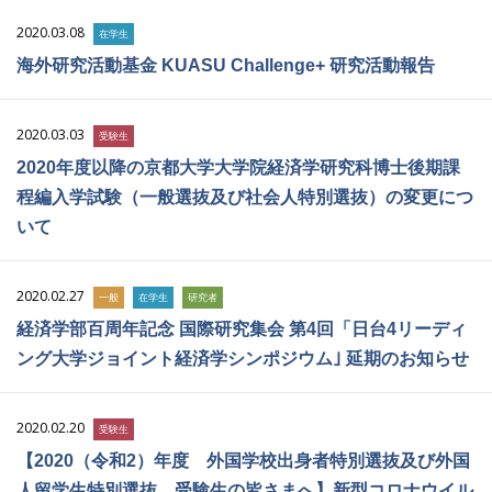
2020.03.08
在学生
海外研究活動基金 KUASU Challenge+ 研究活動報告
2020.03.03
受験生
2020年度以降の京都大学大学院経済学研究科博士後期課
程編入学試験（一般選抜及び社会人特別選抜）の変更につ
いて
2020.02.27
一般
在学生
研究者
経済学部百周年記念 国際研究集会 第4回「日台4リーディ
ング大学ジョイント経済学シンポジウム｣ 延期のお知らせ
2020.02.20
受験生
【2020（令和2）年度 外国学校出身者特別選抜及び外国
人留学生特別選抜 受験生の皆さまへ】新型コロナウイル