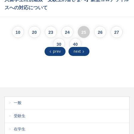
スへの対応について
10
20
23
24
25
26
27
30
40
prev
next
一般
受験生
在学生