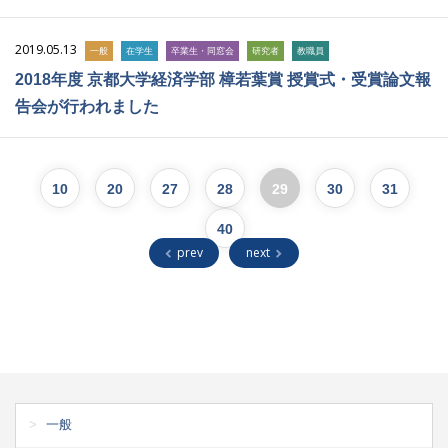
2019.05.13
一般
在学生
卒業生・同窓会
研究者
教職員
2018年度 京都大学経済学部 樟若葉賞 授賞式・受賞論文報
告会が行われました
10
20
27
28
29
30
31
40
prev
next
一般