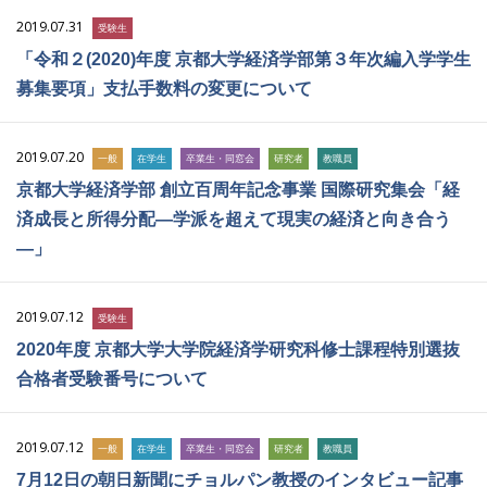
2019.07.31
受験生
「令和２(2020)年度 京都大学経済学部第３年次編入学学生
募集要項」支払手数料の変更について
2019.07.20
一般
在学生
卒業生・同窓会
研究者
教職員
京都大学経済学部 創立百周年記念事業 国際研究集会「経
済成長と所得分配―学派を超えて現実の経済と向き合う
―」
2019.07.12
受験生
2020年度 京都大学大学院経済学研究科修士課程特別選抜
合格者受験番号について
2019.07.12
一般
在学生
卒業生・同窓会
研究者
教職員
7月12日の朝日新聞にチョルパン教授のインタビュー記事