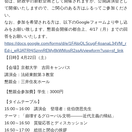
会は、財政学の新歓企画として開催されますが、公開講演会とし
て開催いたしますので、ご関心のある方はふるってご参加くださ
い。
なお、参加を希望される方は、以下のGoogleフォームより申し込
みをお願い致します。懇親会開催の都合上、4/17（月）までの回
答をお願いいたします。
https://docs.google.com/forms/d/e/1FAIpQLScugF4oanaL34VM_r
Ed-i_eRJATRHjSznnREMy8kWMosR2ssA/viewform?usp=sf_link
【日時】4月22日（土）
【会場】京都大学 吉田キャンパス
講演会：法経東館第３教室
懇親会：三井住友ホール
【懇親会参加費】学生：3000円
【タイムテーブル】
15:00～16:00 講演会 登壇者：佐伯啓思先生
テーマ：「崩壊するグローバル文明―――近代主義の帰結」
16:00～16:50 質疑応答とディスカッション
16:50～17:00 総括と閉会の挨拶