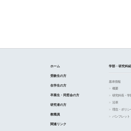
ホーム
学部・研究科
受験生の方
基本情報
在学生の方
概要
卒業生・同窓会の方
研究科長・学
沿革
研究者の方
理念・ポリシ
教職員
パンフレット
関連リンク