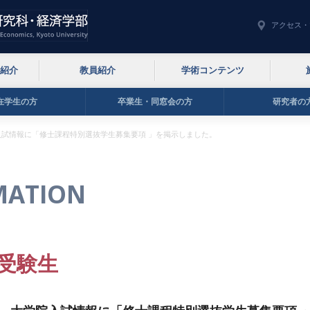
アクセス・
紹介
教員紹介
学術コンテンツ
在学生の方
卒業生・同窓会の方
研究者の
入試情報に「修士課程特別選抜学生募集要項 」を掲示しました。
MATION
受験生