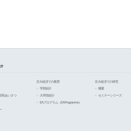
紹介
京大経済での教育
京大経済での研究
学部紹介
概要
部長あいさつ
大学院紹介
セミナーシリーズ
EAプログラム（EA Programme）
ー