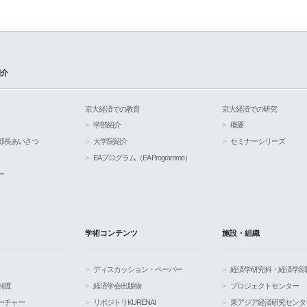
紹介
京大経済での教育
京大経済での研究
学部紹介
概要
部長あいさつ
大学院紹介
セミナーシリーズ
EAプログラム（EA Programme）
ー
学術コンテンツ
施設・組織
ディスカッション・ペーパー
経済学研究科・経済学部
制度
経済学会出版物
プロジェクトセンター
ーチャー
リポジトリKURENAI
東アジア経済研究センタ