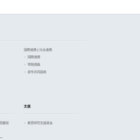
国際連携と社会連携
国際連携
寄附講義
産学共同講座
支援
図書室
教育研究支援基金
ー