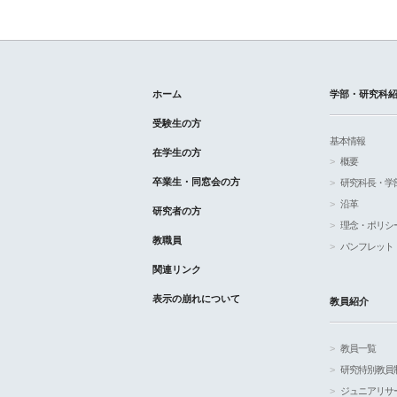
ホーム
学部・研究科
受験生の方
基本情報
在学生の方
概要
卒業生・同窓会の方
研究科長・学
沿革
研究者の方
理念・ポリシ
教職員
パンフレット
関連リンク
表示の崩れについて
教員紹介
教員一覧
研究特別教員
ジュニアリサ