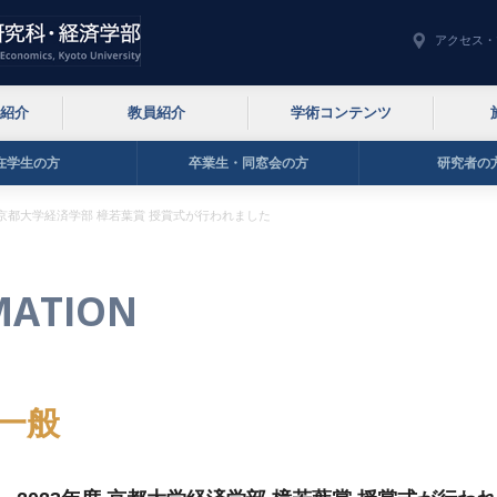
アクセス・
紹介
教員紹介
学術コンテンツ
在学生の方
卒業生・同窓会の方
研究者の
度 京都大学経済学部 樟若葉賞 授賞式が行われました
MATION
一般