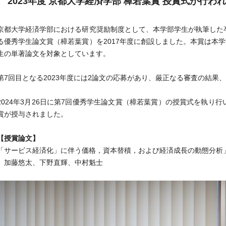
2023年度 京都大学経済学部 樟若葉賞 授賞式が行わ
京都大学経済学部における研究奨励制度として、本学部学生が執筆した
る優秀学生論文賞（樟若葉賞）を2017年度に創設しました。本賞は本学
生の単著論文を対象としています。
第7回目となる2023年度には2論文の応募があり、厳正なる審査の結果
2024年3月26日に第7回優秀学生論文賞（樟若葉賞）の授賞式を執り
賞が授与されました。
【授賞論文】
「サービス経済化」に伴う価格，資本替積，および経済成長の動態分析
加藤悠太、下野直輝、中村魁士