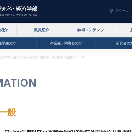
アクセス・
紹介
教員紹介
学術コンテンツ
在学生の方
卒業生・同窓会の方
研究者の
年度以降の京都大学経済学部外国学校出身者特別選抜について
MATION
一般