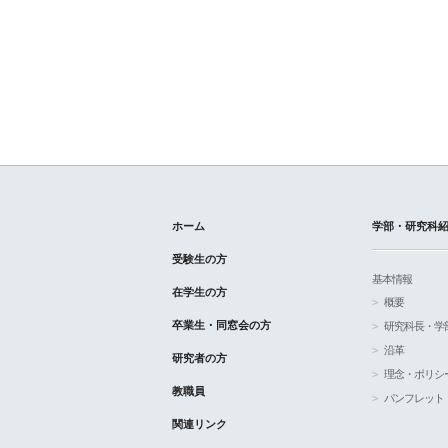
ホーム
学部・研究科
受験生の方
基本情報
在学生の方
概要
卒業生・同窓会の方
研究科長・学
沿革
研究者の方
理念・ポリシ
教職員
パンフレット
関連リンク