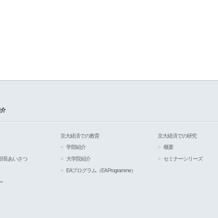
紹介
京大経済での教育
京大経済での研究
学部紹介
概要
部長あいさつ
大学院紹介
セミナーシリーズ
EAプログラム（EA Programme）
ー