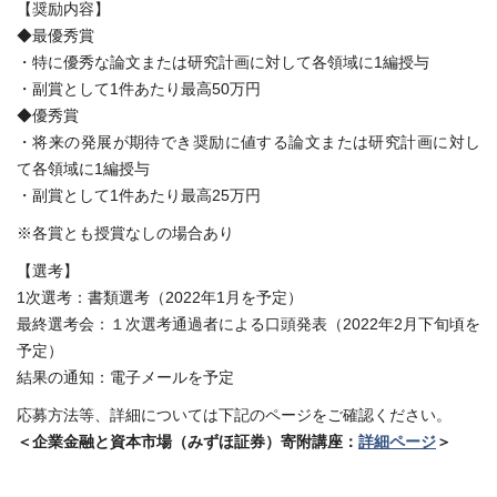
【奨励内容】
◆最優秀賞
・特に優秀な論文または研究計画に対して各領域に1編授与
・副賞として1件あたり最高50万円
◆優秀賞
・将来の発展が期待でき奨励に値する論文または研究計画に対し
て各領域に1編授与
・副賞として1件あたり最高25万円
※各賞とも授賞なしの場合あり
【選考】
1次選考：書類選考（2022年1月を予定）
最終選考会：１次選考通過者による口頭発表（2022年2月下旬頃を
予定）
結果の通知：電子メールを予定
応募方法等、詳細については下記のページをご確認ください。
＜企業金融と資本市場（みずほ証券）寄附講座：
詳細ページ
＞