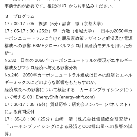
事前予約が必要です。後記のURLからお申込みください。
３．プログラム
17：00-17：05 挨拶（5分）諸富 徹（京都大学）
17：05-17：30（25分）李 秀澈（名城大学）「日本の2050年カ
ーボンニュートラルに向けた脱炭素政策デザインと経済及び電源
構成への影響-E3MEグローバルマクロ計量経済モデルを用いた分
析ｰ」
No.32 日本の 2050 年カーボンニュートラルの実現がエネルギー
構成及びマクロ経済へ与える影響分析
No.246 2050年カーボンニュートラル達成は日本の経済とエネル
ギーミックスにどのような影響をもたらすのか。
経済成長への影響について検証する カーボンプライシングにつ
いて考える 03 | EnergyShift (energy-shift.com)
17：30-17：35（5分）質疑応答：研究会メンバー（パネリスト）
による質問受付
17：35-18：00（25分）山崎 清（株式会社価値総合研究所）
「カーボンプライシングによる経済とCO2排出量への影響の試
算」