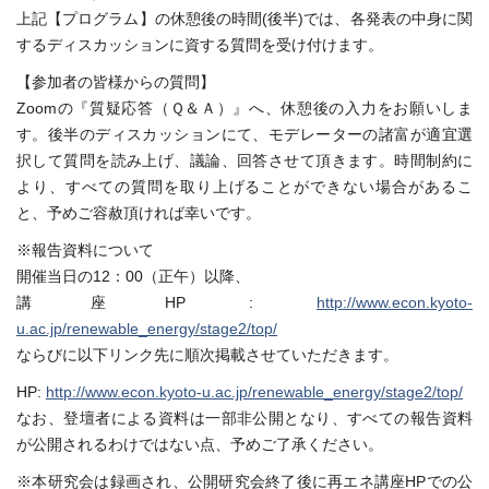
上記【プログラム】の休憩後の時間(後半)では、各発表の中身に関
するディスカッションに資する質問を受け付けます。
【参加者の皆様からの質問】
Zoomの『質疑応答（Ｑ＆Ａ）』へ、休憩後の入力をお願いしま
す。後半のディスカッションにて、モデレーターの諸富が適宜選
択して質問を読み上げ、議論、回答させて頂きます。時間制約に
より、すべての質問を取り上げることができない場合があるこ
と、予めご容赦頂ければ幸いです。
※報告資料について
開催当日の12：00（正午）以降、
講座HP :
http://www.econ.kyoto-
u.ac.jp/renewable_energy/stage2/top/
ならびに以下リンク先に順次掲載させていただきます。
HP:
http://www.econ.kyoto-u.ac.jp/renewable_energy/stage2/top/
なお、登壇者による資料は一部非公開となり、すべての報告資料
が公開されるわけではない点、予めご了承ください。
※本研究会は録画され、公開研究会終了後に再エネ講座HPでの公