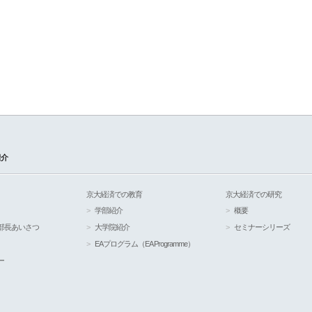
紹介
京大経済での教育
京大経済での研究
学部紹介
概要
部長あいさつ
大学院紹介
セミナーシリーズ
EAプログラム（EA Programme）
ー