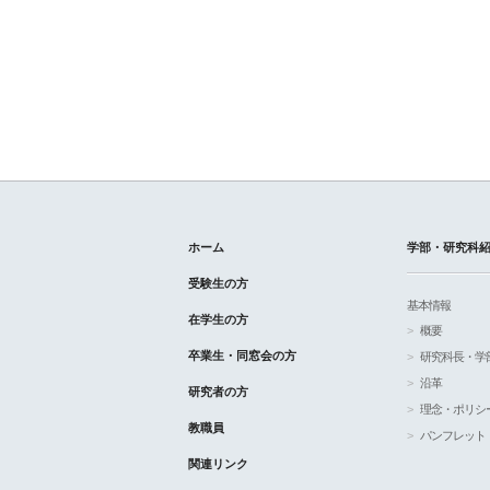
ホーム
学部・研究科
受験生の方
基本情報
在学生の方
概要
卒業生・同窓会の方
研究科長・学
沿革
研究者の方
理念・ポリシ
教職員
パンフレット
関連リンク