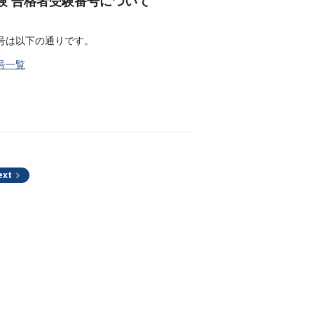
験 合格者受験番号について
番号は以下の通りです。
号一覧
ext