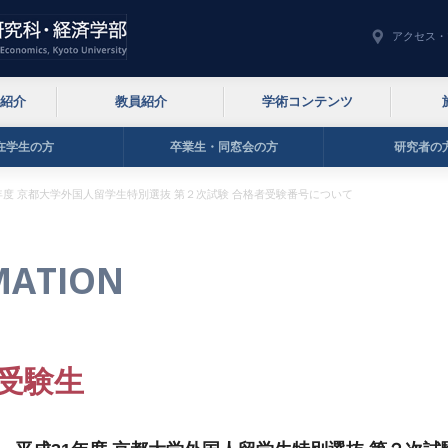
アクセス・
紹介
教員紹介
学術コンテンツ
在学生の方
卒業生・同窓会の方
研究者の
年度 京都大学外国人留学生特別選抜 第２次試験 合格者受験番号について
MATION
受験生