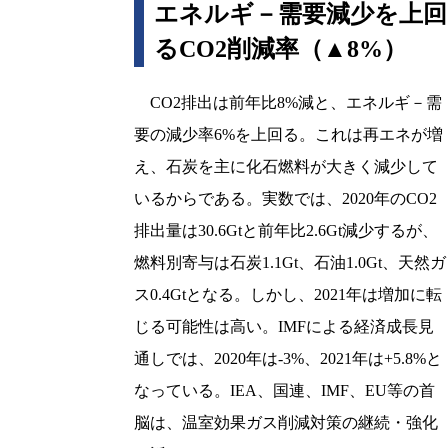
エネルギ－需要減少を上回
るCO2削減率（▲8%）
CO2排出は前年比8%減と、エネルギ－需
要の減少率6%を上回る。これは再エネが増
え、石炭を主に化石燃料が大きく減少して
いるからである。実数では、2020年のCO2
排出量は30.6Gtと前年比2.6Gt減少するが、
燃料別寄与は石炭1.1Gt、石油1.0Gt、天然ガ
ス0.4Gtとなる。しかし、2021年は増加に転
じる可能性は高い。IMFによる経済成長見
通しでは、2020年は-3%、2021年は+5.8%と
なっている。IEA、国連、IMF、EU等の首
脳は、温室効果ガス削減対策の継続・強化