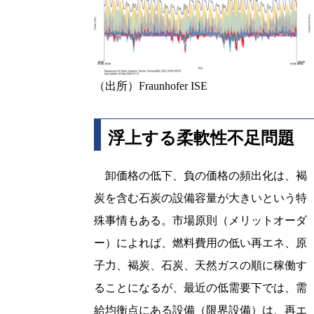
（出所）Fraunhofer ISE
浮上する柔軟性不足問題
卸価格の低下、負の価格の頻出化は、褐
炭を含む石炭の設備容量が大きいという特
殊事情もある。市場原則（メリットオーダ
ー）によれば、燃料費用の低い再エネ、原
子力、褐炭、石炭、天然ガスの順に稼働す
ることになるが、最近の低需要下では、需
給均衡点にある設備（限界設備）は、再エ