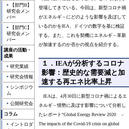
【部門B】
▲
登場してきている。今回は、新型コロナ禍
研究会メン
がエネルギ－にどのような影響を及ぼして
バー
いるのかをIEA、ドイツの数字を基に検証
【部門C】
▲
研究会メン
する。また、これを契機にエネルギ－革新
バー
が加速するのか否かの視点を紹介する。
講座の活動・
成果
１．IEAが分析するコロナ
研究業績
▲
影響：歴史的な需要減と加
研究会情報
▲
速する再エネ比率上昇
シンポジウ
▲
ム
IEAは、4月30日に新型コロナ禍によるエ
公開研究会
▲
ネルギ－情勢に及ぼす影響について分析し
コラム
たレポート“Global Energy Review 2020 -
The impacts of the Covid-19 crisis on global
イントロダ
▲