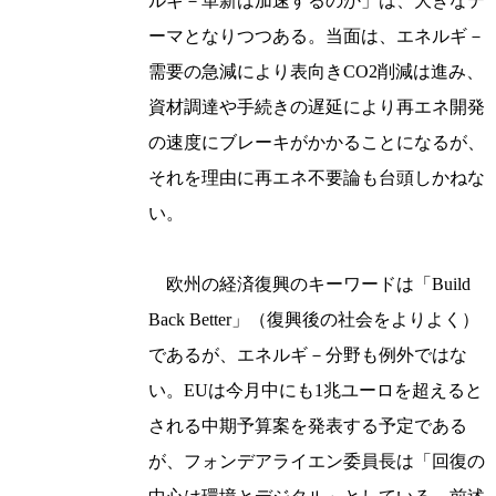
ルギ－革新は加速するのか」は、大きなテ
ーマとなりつつある。当面は、エネルギ－
需要の急減により表向きCO2削減は進み、
資材調達や手続きの遅延により再エネ開発
の速度にブレーキがかかることになるが、
それを理由に再エネ不要論も台頭しかねな
い。
欧州の経済復興のキーワードは「Build
Back Better」（復興後の社会をよりよく）
であるが、エネルギ－分野も例外ではな
い。EUは今月中にも1兆ユーロを超えると
される中期予算案を発表する予定である
が、フォンデアライエン委員長は「回復の