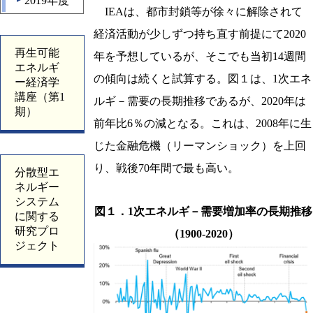
2019年度
▲
IEAは、都市封鎖等が徐々に解除されて
経済活動が少しずつ持ち直す前提にて2020
再生可能
年を予想しているが、そこでも当初14週間
エネルギ
の傾向は続くと試算する。図１は、1次エネ
ー経済学
講座（第1
ルギ－需要の長期推移であるが、2020年は
期）
前年比6％の減となる。これは、2008年に生
じた金融危機（リーマンショック）を上回
り、戦後70年間で最も高い。
分散型エ
ネルギー
システム
図１．1次エネルギ－需要増加率の長期推移
に関する
研究プロ
（1900-2020）
ジェクト