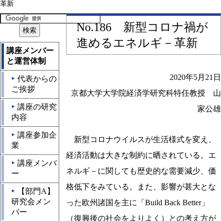
革新
No.186 新型コロナ禍が
進めるエネルギ－革新
講座メンバー
と運営体制
2020年5月21日
代表からの
▲
ご挨拶
京都大学大学院経済学研究科特任教授 山
講座の研究
▲
家公雄
内容
講座参加企
▲
新型コロナウイルスが生活様式を変え、
業
経済活動は大きな制約に晒されている。エ
講座メンバ
▲
ネルギ－に関しても歴史的な需要減少、価
ー
格低下をみている。また、影響が甚大とな
【部門A】
▲
研究会メン
った欧州諸国を主に「Build Back Better」
バー
（復興後の社会をよりよく）との考え方が