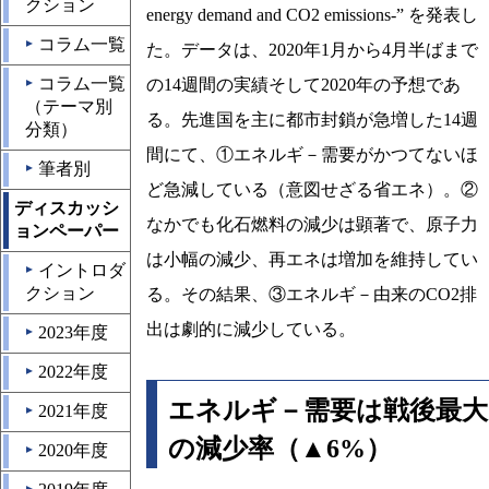
クション
energy demand and CO2 emissions-” を発表し
コラム一覧
▲
た。データは、2020年1月から4月半ばまで
コラム一覧
の14週間の実績そして2020年の予想であ
▲
（テーマ別
る。先進国を主に都市封鎖が急増した14週
分類）
間にて、①エネルギ－需要がかつてないほ
筆者別
▲
ど急減している（意図せざる省エネ）。②
ディスカッシ
なかでも化石燃料の減少は顕著で、原子力
ョンペーパー
は小幅の減少、再エネは増加を維持してい
イントロダ
▲
クション
る。その結果、③エネルギ－由来のCO2排
出は劇的に減少している。
2023年度
▲
2022年度
▲
エネルギ－需要は戦後最大
2021年度
▲
の減少率（▲6%）
2020年度
▲