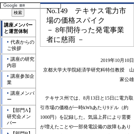
No.149 テキサス電力市
場の価格スパイク
講座メンバー
－ 8年間待った発電事業
と運営体制
者に慈雨 －
代表からの
▲
ご挨拶
講座の研究
▲
2019年10月10日
内容
京都大学大学院経済学研究科特任教授 山
講座参加企
▲
家公雄
業
講座メンバ
▲
テキサス州では、8月13日と15日に電力取
ー
引市場の価格が一時kWhあたり9ドル（約
【部門A】
▲
研究会メン
1000円）を記録した。気温上昇により需要
バー
が増えたことや一部発電設備の故障もあり
【部門B】
▲