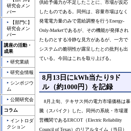
供給予備力が不足したことに、市場が反応
研究会メン
したものである。同州は、容量市場はなく
バー
発電電力量のみで需給調整を行うEnergy-
【部門C】
▲
研究会メン
Only-Marketであるが、その機能が発揮され
バー
たものとする冷静な見方があるが、一方で
講座の活動・
システムの脆弱性が露呈したとの批判も出
成果
ている。今回はこれを取り上げる。
研究業績
▲
研究会情報
▲
8月13日にkWh当たり9ド
シンポジウ
▲
ル（約1000円）を記録
ム
公開研究会
▲
8月上旬、テキサス州の電力市場価格は暴
コラム
騰（スパイク）した。同州の系統・市場運
営機関であるERCOT（Electric Reliability
イントロダ
▲
クション
Council of Texas）のリアルタイム（当日）