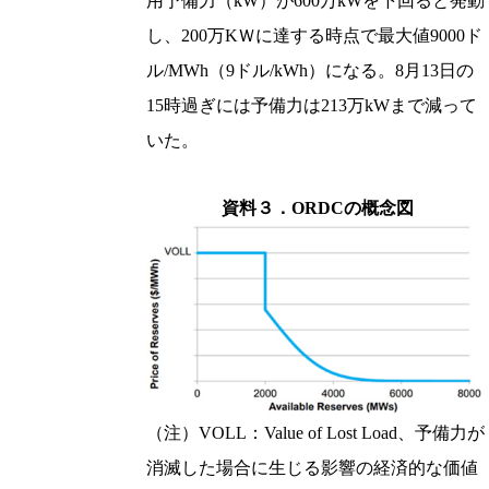
用予備力（kW）が600万kWを下回ると発動
し、200万KＷに達する時点で最大値9000ド
ル/MWh（9ドル/kWh）になる。8月13日の
15時過ぎには予備力は213万kWまで減って
いた。
資料３．ORDCの概念図
（注）VOLL：Value of Lost Load、予備力が
消滅した場合に生じる影響の経済的な価値