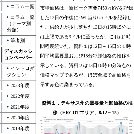
コラム一覧
▲
市場価格は、新ピーク需要7450万kWを記録
コラム一覧
した12日の午後にkWh当り6.5ドルを記録し
▲
（テーマ別
た。供給力が少し落ちた13日の15時15分に
分類）
は上限である9ドルに至ったが、これは1時
筆者別
▲
間程度続いた。資料１は12日～15日の１時
ディスカッシ
間平均需要量および15分毎卸価格の推移を
ョンペーパー
示している。資料２は13日16時10分時点の
イントロダ
▲
クション
価格マップであるが、ほぼ全域で高価格を
示す赤色に染まっている。
2023年度
▲
2022年度
▲
資料１．テキサス州の需要量と卸価格の推
2021年度
▲
移（ERCOTエリア、8/12～15）
2020年度
▲
2019年度
▲