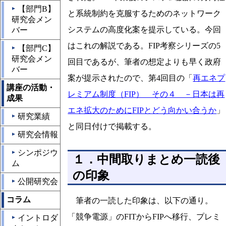
【部門B】
▲
と系統制約を克服するためのネットワーク
研究会メン
システムの高度化案を提示している。今回
バー
はこれの解説である。FIP考察シリーズの5
【部門C】
▲
研究会メン
回目であるが、筆者の想定よりも早く政府
バー
案が提示されたので、第4回目の「
再エネプ
講座の活動・
レミアム制度（FIP） その４ －日本は再
成果
エネ拡大のためにFIPとどう向かい合うか
」
研究業績
▲
と同日付けで掲載する。
研究会情報
▲
シンポジウ
▲
１．中間取りまとめ一読後
ム
の印象
公開研究会
▲
コラム
筆者の一読した印象は、以下の通り。
「競争電源」のFITからFIPへ移行、プレミ
イントロダ
▲