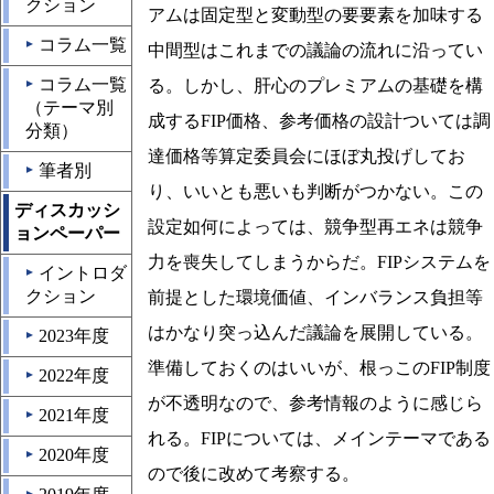
クション
アムは固定型と変動型の要要素を加味する
コラム一覧
▲
中間型はこれまでの議論の流れに沿ってい
コラム一覧
る。しかし、肝心のプレミアムの基礎を構
▲
（テーマ別
成するFIP価格、参考価格の設計ついては調
分類）
達価格等算定委員会にほぼ丸投げしてお
筆者別
▲
り、いいとも悪いも判断がつかない。この
ディスカッシ
設定如何によっては、競争型再エネは競争
ョンペーパー
力を喪失してしまうからだ。FIPシステムを
イントロダ
▲
クション
前提とした環境価値、インバランス負担等
はかなり突っ込んだ議論を展開している。
2023年度
▲
準備しておくのはいいが、根っこのFIP制度
2022年度
▲
が不透明なので、参考情報のように感じら
2021年度
▲
れる。FIPについては、メインテーマである
2020年度
▲
ので後に改めて考察する。