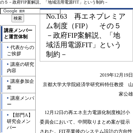
の５－政府FIP案解説、「地域活用電源FIT」という制約－
No.163 再エネプレミア
ム制度（FIP） その５
講座メンバー
－政府FIP案解説、「地
と運営体制
域活用電源FIT」という
代表からの
▲
制約－
ご挨拶
講座の研究
▲
内容
2019年12月19日
講座参加企
▲
京都大学大学院経済学研究科特任教授 山
業
家公雄
講座メンバ
▲
ー
12月12日の再エネ主力電源化制度検討小
【部門A】
▲
研究会メン
委員会において、中間取りまとめ案が提示
バー
された。FIT卒業後のシステム設計の方向性