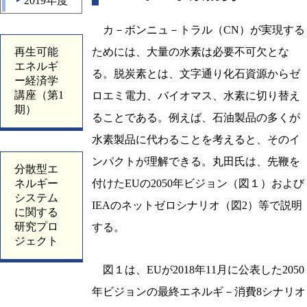
2019年度
▲
カ－ボンニュ－トラル（CN）が実現する
再生可能
ためには、大量の水素は必要不可欠とな
エネルギ
る。脱炭素とは、文字通り化石資源からゼ
ー経済学
講座（第1
ロエミ電力、バイオマス、水素に切り替え
期）
ることである。例えば、石油製品の多くが
水素製品に代わることを考えると、そのイ
ンパクトが理解できる。丸田氏は、先鞭を
分散型エ
ネルギー
付けたEUの2050年ビジョン（図１）および
システム
IEAのネットゼロシナリオ（図2）等で説明
に関する
研究プロ
する。
ジェクト
図１は、EUが2018年11月に公表した2050
年ビジョンの最終エネルギ－消費8シナリオ