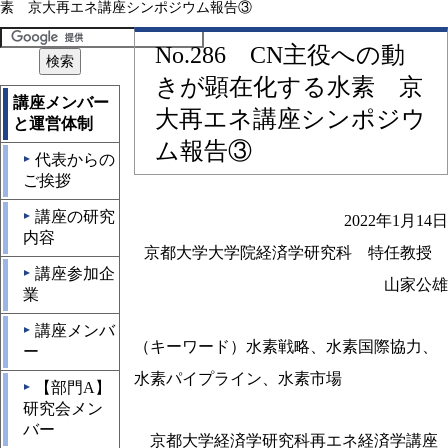
素 京大再エネ講座シンポジウム報告③
No.286 CN主役への動
きが顕在化する水素 京
講座メンバー
大再エネ講座シンポジウ
と運営体制
ム報告③
代表からの
▲
ご挨拶
講座の研究
▲
2022年1月14日
内容
京都大学大学院経済学研究科 特任教授
講座参加企
▲
山家公雄
業
講座メンバ
▲
（キーワード）水素戦略、水素国際協力、
ー
水素パイプライン、水素市場
【部門A】
▲
研究会メン
バー
京都大学経済学研究科再エネ経済学講座