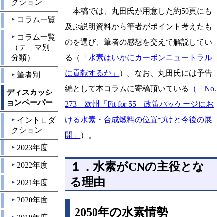
クション
本稿では、丸田氏が用意した約50頁にも
コラム一覧
▲
及ぶ説明資料から筆者がポイント考えたも
コラム一覧
▲
のを選び、筆者の感想を交えて解説してい
（テーマ別
分類）
る（
「水素はいかにカーボンニュートラル
に貢献するか」
）。なお、丸田氏には予告
筆者別
▲
編として本コラムに寄稿頂いている
（「No.
ディスカッシ
ョンペーパー
273 欧州「Fit for 55」政策パッケージにお
ける水素・合成燃料の位置づけと今後の展
イントロダ
▲
クション
開」
）。
2023年度
▲
１．水素がCNの主役とな
2022年度
▲
る理由
2021年度
▲
2020年度
▲
2050年の水素情勢