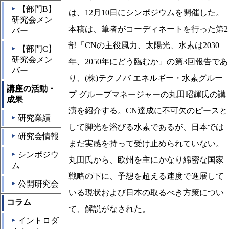
【部門B】
▲
は、12月10日にシンポジウムを開催した。
研究会メン
本稿は、筆者がコーディネートを行った第2
バー
部「CNの主役風力、太陽光、水素は2030
【部門C】
▲
研究会メン
年、2050年にどう臨むか」の第3回報告であ
バー
り、(株)テクノバ エネルギー・水素グルー
講座の活動・
プ グループマネージャーの丸田昭輝氏の講
成果
演を紹介する。CN達成に不可欠のピースと
研究業績
▲
して脚光を浴びる水素であるが、日本では
研究会情報
▲
まだ実感を持って受け止められていない。
シンポジウ
▲
丸田氏から、欧州を主にかなり綿密な国家
ム
戦略の下に、予想を超える速度で進展して
公開研究会
▲
いる現状および日本の取るべき方策につい
コラム
て、解説がなされた。
イントロダ
▲