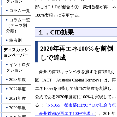
クション
部にはCｆDが似合う① 豪州首都が再エネ
コラム一覧
▲
100%実現」に変更する。
コラム一覧
▲
（テーマ別
分類）
１．CfD効果
筆者別
▲
2020年再エネ100%を前倒
ディスカッシ
ョンペーパー
しで達成
イントロダ
▲
クション
豪州の首都キャンベラを擁する首都特別
2023年度
区（ACT：Australia Capital Territory）は、再
▲
エネ100%を目指して独自の制度を創設し、
2022年度
▲
公約である2020年度前に100%を実現してい
2021年度
▲
る（
「No.355 都市部にはCｆDが似合う①
2020年度
▲
豪州首都が再エネ100%実現」
）。2016年