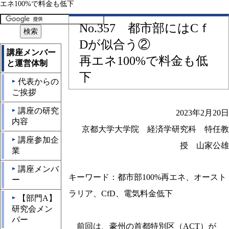
エネ100%で料金も低下
No.357 都市部にはCｆ
Dが似合う②
講座メンバー
再エネ100%で料金も低
と運営体制
下
代表からの
▲
ご挨拶
講座の研究
▲
2023年2月20日
内容
京都大学大学院 経済学研究科 特任教
講座参加企
▲
授 山家公雄
業
講座メンバ
▲
キーワード：都市部100%再エネ、オースト
ー
ラリア、CfD、電気料金低下
【部門A】
▲
研究会メン
バー
前回は、豪州の首都特別区（ACT）が