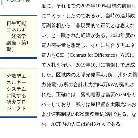
2019年度
▲
度に、それまでの2025年100%目標の前倒し
にコミットしたのであるが、当時の連邦政
再生可能
府副首相から「非現実的で正気とは思えな
エネルギ
い」と一蹴された経緯がある。2020年度の
ー経済学
講座（第1
電力需要量を想定し、それに見合う再エネ
期）
電力をCfD（Contract for Difference）方式に
て入札を行い、2019年10月に前倒しで達成
した。区域内の太陽光発電4カ所、州外の風
分散型エ
ネルギー
力発電7カ所の合計出力約64万kWが落札さ
システム
れた。正確には、落札電源は需要の3/4をカ
に関する
研究プロ
バーしており、残りは屋根置き太陽光5%お
ジェクト
よび連邦制度のRPS義務量約2割である。な
お、ACT内の人口は約43万人である。