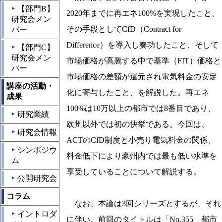
【部門B】
▲
2020年までに再エネ100%を実現したこと、
研究会メン
その手段としてCfD（Contract for
バー
Difference）を導入し奏功したこと、そして
【部門C】
▲
研究会メン
市場価格が高騰する中で基準（FIT）価格と
バー
市場価格の差額が還元され電気料金の安定
講座の活動・
化に寄与したこと、を解説した。再エネ
成果
100%は10万以上の都市では8番目であり、
研究業績
▲
欧州以外では初の快挙である。今回は、
研究会情報
▲
ACTのCfD制度と小売り電気料金の関係、
シンポジウ
▲
料金低下により豪州内では最も低い水準を
ム
享受していることについて解説する。
公開研究会
▲
コラム
なお、本論は3回シリーズとするが、それ
イントロダ
▲
に伴い、前回のタイトルは「No.355 都市