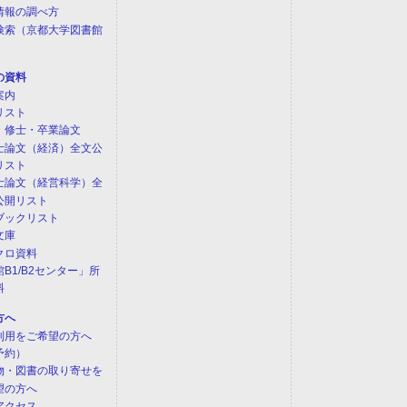
情報の調べ方
検索（京都大学図書館
）
の資料
案内
リスト
・修士・卒業論文
士論文（経済）全文公
リスト
士論文（経営科学）全
公開リスト
ブックリスト
文庫
クロ資料
B1/B2センター」所
料
方へ
利用をご希望の方へ
予約）
物・図書の取り寄せを
望の方へ
アクセス