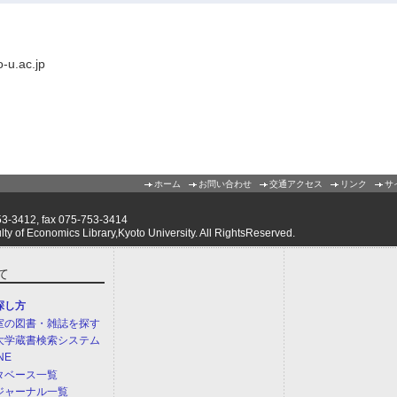
-u.ac.jp
ホーム
お問い合わせ
交通アクセス
リンク
サ
412, fax 075-753-3414
of Economics Library,Kyoto University. All RightsReserved.
て
探し方
室の図書・雑誌を探す
大学蔵書検索システム
NE
タベース一覧
ジャーナル一覧