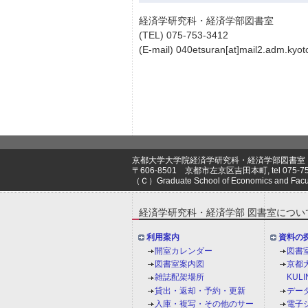
経済学研究科・経済学部図書室
(TEL) 075-753-3412
(E-mail) 040etsuran[at]mail2.adm.kyoto
京都大学大学院経済学研究科・経済学部図書室
〒606-8501 京都市左京区吉田本町, tel 075-753-3
（Ｃ）Graduate School of Economics and Faculty 
経済学研究科・経済学部 図書室につい
利用案内
資料の
開室カレンダー
図書
図書室案内図
京都
雑誌配架場所
KULI
貸出・返却・予約・更新
デー
入庫・複写・その他のサー
電子