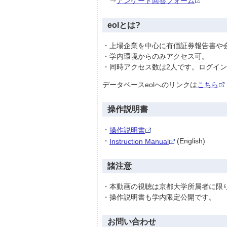
アンケート回答フォーム
eolとは?
・上場企業を中心に有価証券報告書や
・学内環境からのみアクセス可。
・同時アクセス数は2人です。ログイ
データベースeolへのリンクは
こちら
操作説明書
・
操作説明書
・
(English)
Instruction Manual
諸注意
・本動画の視聴は京都大学所属者に限
・操作説明書も学内限定公開です。
お問い合わせ