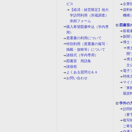
ビス
企業
【経済・経営限定】他大
資料
学訪問利用（所蔵調査）
機構
依頼フォーム
図書室
購入希望図書申込（学内専
新着
用）
新聞
貴重書の利用について
博士
特別利用（貴重書の複写・
博
掲載・放映等）について
開
諸様式（学内専用）
博
図書室 用語集
文
諸規程
電子
よくある質問Ｑ＆Ａ
特殊
お問い合わせ
マイ
「東館
蔵資
学外の
訪問
（要
複写
ご希
交通