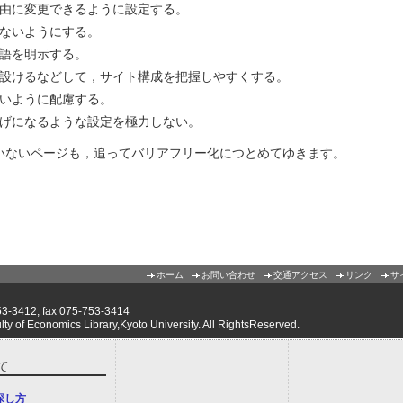
由に変更できるように設定する。
ないようにする。
語を明示する。
設けるなどして，サイト構成を把握しやすくする。
いように配慮する。
げになるような設定を極力しない。
いないページも，追ってバリアフリー化につとめてゆきます。
ホーム
お問い合わせ
交通アクセス
リンク
サ
412, fax 075-753-3414
of Economics Library,Kyoto University. All RightsReserved.
て
探し方