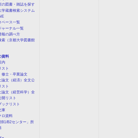
室の図書・雑誌を探す
大学蔵書検索システム
NE
タベース一覧
ジャーナル一覧
情報の調べ方
検索（京都大学図書館
）
の資料
案内
リスト
・修士・卒業論文
士論文（経済）全文公
リスト
士論文（経営科学）全
公開リスト
ブックリスト
文庫
クロ資料
B1/B2センター」所
料