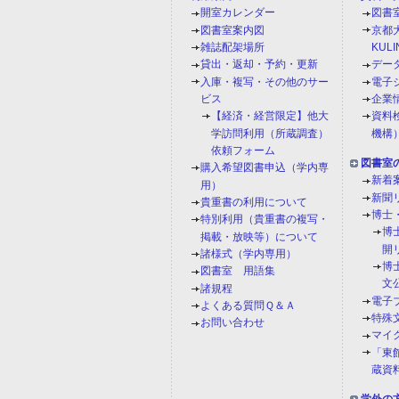
開室カレンダー
図書
図書室案内図
京都
雑誌配架場所
KULI
貸出・返却・予約・更新
デー
入庫・複写・その他のサー
電子
ビス
企業
【経済・経営限定】他大
資料
学訪問利用（所蔵調査）
機構
依頼フォーム
図書室
購入希望図書申込（学内専
新着
用）
新聞
貴重書の利用について
博士
特別利用（貴重書の複写・
博
掲載・放映等）について
開
諸様式（学内専用）
博
図書室 用語集
文
諸規程
電子
よくある質問Ｑ＆Ａ
特殊
お問い合わせ
マイ
「東館
蔵資