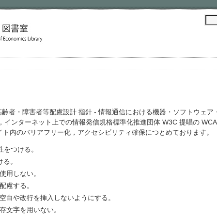
-3「高齢者・障害者等配慮設計 指針 ‐ 情報通信における機器・ソフトウェ
インターネット上での情報発信規格標準化推進団体 W3C 提唱の WCAG
イト内のバリアフリー化，アクセシビリティ確保につとめております。
属性をつける。
ける。
使用しない。
配慮する。
空白や改行を挿入しないようにする。
存文字を用いない。