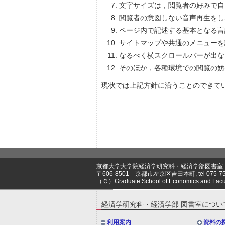
文字サイズは，閲覧者の好みで自
閲覧者の意図しない音声再生をし
ページ内で記述する基本となる言
サイトマップや共通のメニューを
なるべく横スクロールバーが出な
そのほか，各種環境での閲覧の妨
現状では上記方針に沿うことのできて
京都大学大学院経済学研究科・経済学部図書室
〒606-8501 京都市左京区吉田本町, tel 075-753-3
（Ｃ）Graduate School of Economics and Faculty 
経済学研究科・経済学部 図書室につい
利用案内
資料の