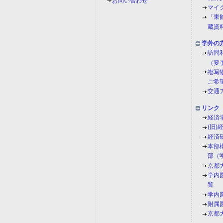
お問い合わせ
マイ
「東館
蔵資
学外の
訪問
（要
複写
ご希
交通
リンク
経済
(旧
経済
本部
部（
京都
学内
覧
学内
附属
京都