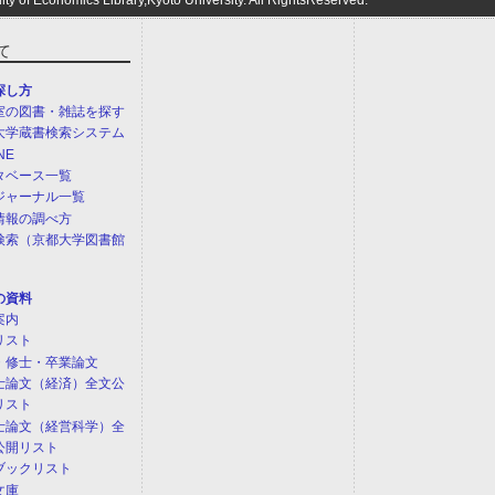
て
探し方
室の図書・雑誌を探す
大学蔵書検索システム
NE
タベース一覧
ジャーナル一覧
情報の調べ方
検索（京都大学図書館
）
の資料
案内
リスト
・修士・卒業論文
士論文（経済）全文公
リスト
士論文（経営科学）全
公開リスト
ブックリスト
文庫