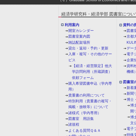
経済学研究科・経済学部 図書室につい
利用案内
資料の
開室カレンダー
図書
図書室案内図
京都
雑誌配架場所
KULI
貸出・返却・予約・更新
デー
入庫・複写・その他のサー
電子
ビス
企業
【経済・経営限定】他大
資料
学訪問利用（所蔵調査）
機構
依頼フォーム
図書室
購入希望図書申込（学内専
新着
用）
新聞
貴重書の利用について
博士
特別利用（貴重書の複写・
博
掲載・放映等）について
開
諸様式（学内専用）
博
図書室 用語集
文
諸規程
電子
よくある質問Ｑ＆Ａ
特殊