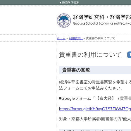
経済学研究科
»
» 貴重書の利用について
ホーム
利用案内
貴重書の利用について
貴重書の閲覧
経済学部図書室の貴重書閲覧を希望する
込フォームにてお申込みください。
■Googleフォーム「【京大経】（
https://forms.gle/KH9vyG7S7FkWJ7Q
対象：京都大学所属者/図書館の方/他