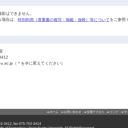
撮影はできません。
る場合は、
をご参照
特別利用（貴重書の複写・掲載・放映）等について
室
3412
kyoto-u.ac.jp（＊を＠に変えてください）
ホーム
お問い合わせ
交通アクセス
リンク
サ
412, fax 075-753-3414
of Economics Library,Kyoto University. All RightsReserved.