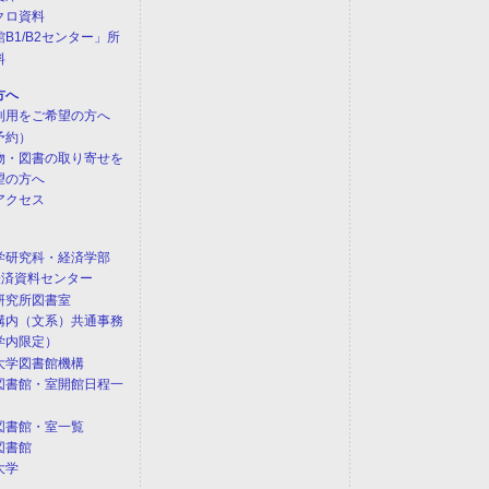
クロ資料
B1/B2センター」所
料
方へ
利用をご希望の方へ
予約）
物・図書の取り寄せを
望の方へ
アクセス
学研究科・経済学部
)経済資料センター
研究所図書室
構内（文系）共通事務
学内限定）
大学図書館機構
図書館・室開館日程一
図書館・室一覧
図書館
大学