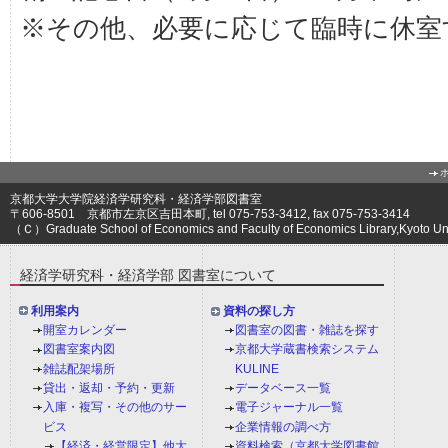
※その他、必要に応じて臨時に休室
京都大学大学院経済学研究科・経済学部図書室
〒606-8501 京都市左京区吉田本町, tel 075-753-3412, fax 075-753-3414
（Ｃ）Graduate School of Economics and Faculty of Economics Library,Kyoto Univ
経済学研究科・経済学部 図書室について
利用案内
資料の探し方
開室カレンダー
図書室の図書・雑誌を探す
図書室案内図
京都大学蔵書検索システム
雑誌配架場所
KULINE
貸出・返却・予約・更新
データベース一覧
入庫・複写・その他のサー
電子ジャーナル一覧
ビス
企業情報の調べ方
【経済・経営限定】他大
資料検索（京都大学図書館