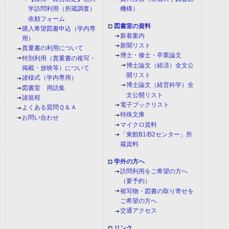
学訪問利用（所蔵調査）
機構）
依頼フォーム
図書室の資料
購入希望図書申込（学内専
新着案内
用）
新聞リスト
貴重書の利用について
博士・修士・卒業論文
特別利用（貴重書の複写・
博士論文（経済）全文公
掲載・放映等）について
開リスト
諸様式（学内専用）
博士論文（経営科学）全
図書室 用語集
文公開リスト
諸規程
電子ブックリスト
よくある質問Ｑ＆Ａ
特殊文庫
お問い合わせ
マイクロ資料
「東館B1/B2センター」所
蔵資料
学外の方へ
訪問利用をご希望の方へ
（要予約）
複写物・図書の取り寄せを
ご希望の方へ
交通アクセス
リンク